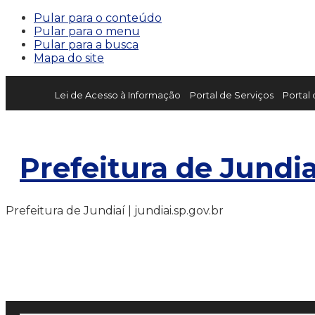
Pular para o conteúdo
Pular para o menu
Pular para a busca
Mapa do site
Lei de Acesso à Informação
Portal de Serviços
Portal
Prefeitura de Jundia
Prefeitura de Jundiaí | jundiai.sp.gov.br