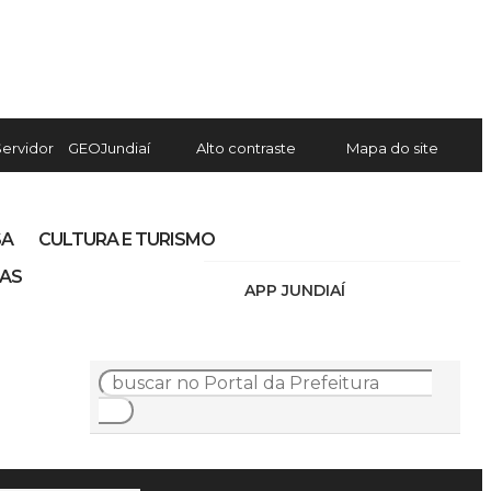
Servidor
GEOJundiaí
Alto contraste
Mapa do site
SA
CULTURA E TURISMO
IAS
APP JUNDIAÍ