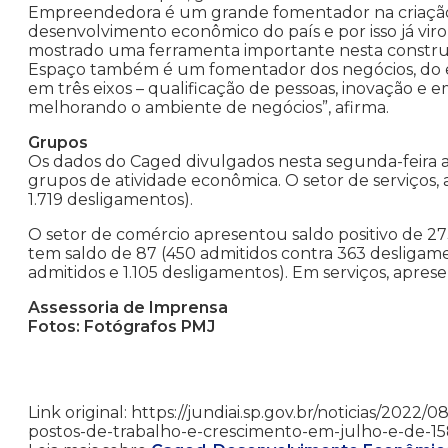
Empreendedora é um grande fomentador na criação 
desenvolvimento econômico do país e por isso já vi
mostrado uma ferramenta importante nesta constru
Espaço também é um fomentador dos negócios, do em
em três eixos – qualificação de pessoas, inovação e
melhorando o ambiente de negócios”, afirma.
Grupos
Os dados do Caged divulgados nesta segunda-feira 
grupos de atividade econômica. O setor de serviços, a
1.719 desligamentos).
O setor de comércio apresentou saldo positivo de 273 
tem saldo de 87 (450 admitidos contra 363 desligame
admitidos e 1.105 desligamentos). Em serviços, apresen
Assessoria de Imprensa
Fotos: Fotógrafos PMJ
Link original: https://jundiai.sp.gov.br/noticias/202
postos-de-trabalho-e-crescimento-em-julho-e-de-15