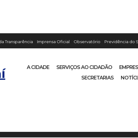
 da Transparência
Imprensa Oficial
Observatório
Previdência do 
A CIDADE
SERVIÇOS AO CIDADÃO
EMPRE
í
SECRETARIAS
NOTÍC