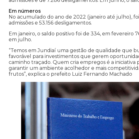
admissões e de 7.286 desligamentos. Em junho, o saldo
Em números
No acumulado do ano de 2022 (janeiro até julho), foi
admissões e 53.156 desligamentos.
Em janeiro, o saldo positivo foi de 334, em fevereiro 7
em julho.
“Temos em Jundiaí uma gestão de qualidade que bus
favorável para investimentos que gerem oportunida
caminho traçado. Quem cria empregos é a iniciativa 
garantir um ambiente acolhedor e mais competitivi
frutos”, explica o prefeito Luiz Fernando Machado