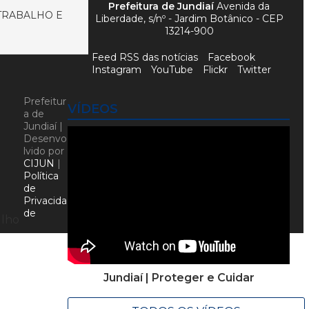
Prefeitura de Jundiaí
Avenida da
 TRABALHO E
Liberdade, s/nº - Jardim Botânico - CEP
13214-900
Feed RSS das notícias
Facebook
Instagram
YouTube
Flickr
Twitter
Prefeitur
VÍDEOS
a de
Jundiaí |
Desenvo
lvido por
CIJUN
|
Política
de
Privacida
de
ulho
Jundiaí | Proteger e Cuidar