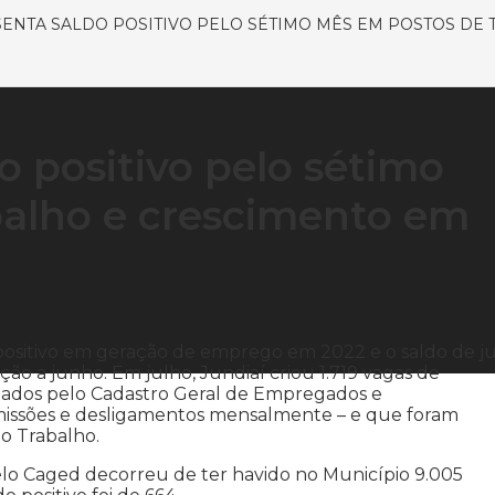
SENTA SALDO POSITIVO PELO SÉTIMO MÊS EM POSTOS DE
o positivo pelo sétimo
balho e crescimento em
positivo em geração de emprego em 2022 e o saldo de j
ão a junho. Em julho, Jundiaí criou 1.719 vagas de
ados pelo Cadastro Geral de Empregados e
missões e desligamentos mensalmente – e que foram
do Trabalho.
lo Caged decorreu de ter havido no Município 9.005