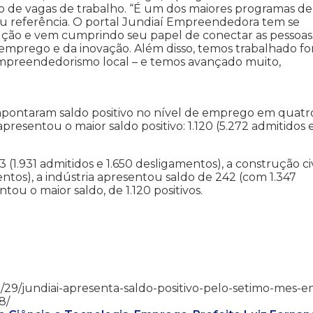
de vagas de trabalho. “É um dos maiores programas de
rou referência. O portal Jundiaí Empreendedora tem se
ção e vem cumprindo seu papel de conectar as pessoas
prego e da inovação. Além disso, temos trabalhado fo
 empreendedorismo local – e temos avançado muito,
apontaram saldo positivo no nível de emprego em quatr
presentou o maior saldo positivo: 1.120 (5.272 admitidos 
(1.931 admitidos e 1.650 desligamentos), a construção civ
ntos), a indústria apresentou saldo de 242 (com 1.347
tou o maior saldo, de 1.120 positivos.
2/08/29/jundiai-apresenta-saldo-positivo-pelo-setimo-mes-e
8/