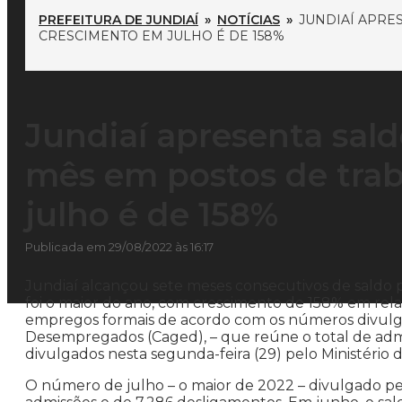
PREFEITURA DE JUNDIAÍ
»
NOTÍCIAS
»
JUNDIAÍ APRE
CRESCIMENTO EM JULHO É DE 158%
Jundiaí apresenta sald
mês em postos de tra
julho é de 158%
Publicada em 29/08/2022 às 16:17
Jundiaí alcançou sete meses consecutivos de saldo 
foi o maior do ano, com crescimento de 158% em relaç
empregos formais de acordo com os números divulg
Desempregados (Caged), – que reúne o total de ad
divulgados nesta segunda-feira (29) pelo Ministério 
O número de julho – o maior de 2022 – divulgado pe