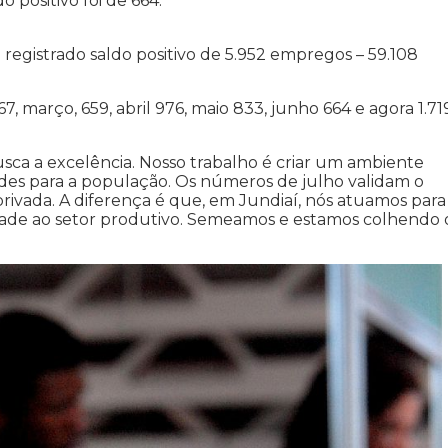
 positivo foi de 664.
 registrado saldo positivo de 5.952 empregos – 59.108
67, março, 659, abril 976, maio 833, junho 664 e agora 1.71
ca a excelência. Nosso trabalho é criar um ambiente
des para a população. Os números de julho validam o
privada. A diferença é que, em Jundiaí, nós atuamos para
dade ao setor produtivo. Semeamos e estamos colhendo 