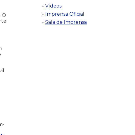
Vídeos
Imprensa Oficial
. O
rte
Sala de Imprensa
o
e
il
m-