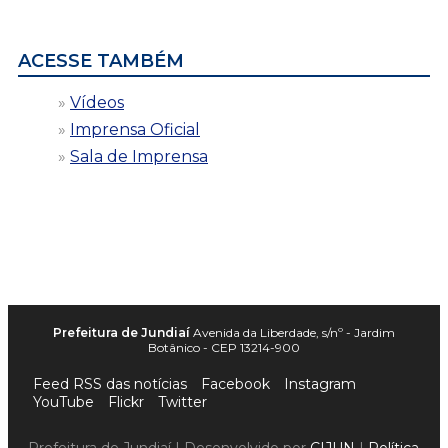
data
ACESSE TAMBÉM
Vídeos
Imprensa Oficial
Sala de Imprensa
Prefeitura de Jundiaí
Avenida da Liberdade, s/nº - Jardim
Botânico - CEP 13214-900
Feed RSS das notícias
Facebook
Instagram
YouTube
Flickr
Twitter