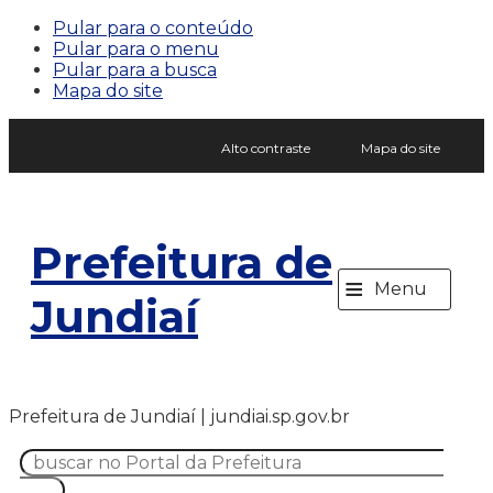
Pular para o conteúdo
Pular para o menu
Pular para a busca
Mapa do site
Alto contraste
Mapa do site
Prefeitura de
≡
Menu
Jundiaí
Prefeitura de Jundiaí | jundiai.sp.gov.br