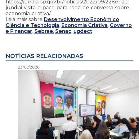
https://jundiai.sp.gov.br/noticias/2022/09/22/senac-
jundiai-visita-o-paco-para-roda-de-conversa-sobre-
economia-criativa/
Leia mais sobre
Desenvolvimento Econômico
Ciência e Tecnologia
,
Economia Criativa
,
Governo
e Finançar
,
Sebrae
,
Senac
,
ugdect
NOTÍCIAS RELACIONADAS
23/07/2026