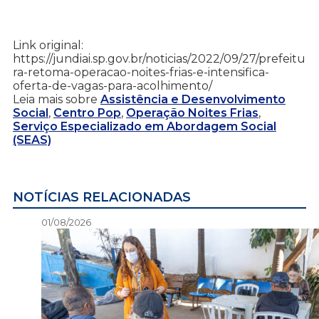
Link original:
https://jundiai.sp.gov.br/noticias/2022/09/27/prefeitu
ra-retoma-operacao-noites-frias-e-intensifica-
oferta-de-vagas-para-acolhimento/
Leia mais sobre
Assistência e Desenvolvimento
Social
,
Centro Pop
,
Operação Noites Frias
,
Serviço Especializado em Abordagem Social
(SEAS)
NOTÍCIAS RELACIONADAS
01/08/2026