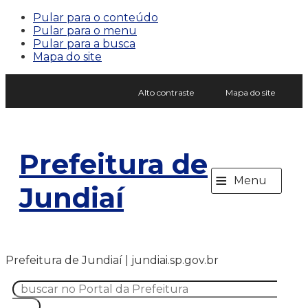
Pular para o conteúdo
Pular para o menu
Pular para a busca
Mapa do site
Alto contraste
Mapa do site
Prefeitura de
≡
Menu
Jundiaí
Prefeitura de Jundiaí | jundiai.sp.gov.br