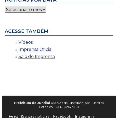
NOTÍCIAS POR DATA
Notícias
por
data
ACESSE TAMBÉM
Vídeos
Imprensa Oficial
Sala de Imprensa
Prefeitura de Jundiaí
Avenida da Liberdade, s/nº - Jardim
Botânico - CEP 13214-900
Feed RSS das notícias
Facebook
Instagram