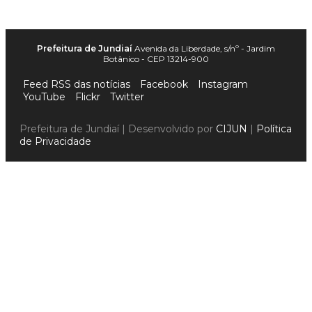
Prefeitura de Jundiaí
Avenida da Liberdade, s/nº - Jardim
Botânico - CEP 13214-900
Feed RSS das notícias
Facebook
Instagram
YouTube
Flickr
Twitter
Prefeitura de Jundiaí | Desenvolvido por
CIJUN
|
Política
de Privacidade