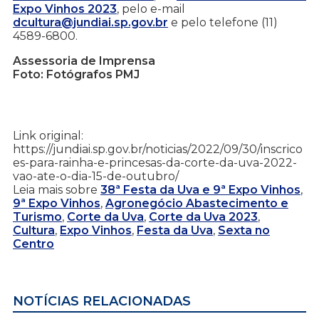
Expo Vinhos 2023
, pelo e-mail
dcultura@jundiai.sp.gov.br
e pelo telefone (11)
4589-6800.
Assessoria de Imprensa
Foto: Fotógrafos PMJ
Link original:
https://jundiai.sp.gov.br/noticias/2022/09/30/inscrico
es-para-rainha-e-princesas-da-corte-da-uva-2022-
vao-ate-o-dia-15-de-outubro/
Leia mais sobre
38ª Festa da Uva e 9ª Expo Vinhos
,
9ª Expo Vinhos
,
Agronegócio Abastecimento e
Turismo
,
Corte da Uva
,
Corte da Uva 2023
,
Cultura
,
Expo Vinhos
,
Festa da Uva
,
Sexta no
Centro
NOTÍCIAS RELACIONADAS