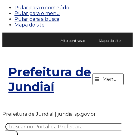
Pular para o conteúdo
Pular para o menu
Pular para a busca
Mapa do site
Alto contraste
Mapa do site
Prefeitura de
≡
Menu
Jundiaí
Prefeitura de Jundiaí | jundiai.sp.gov.br