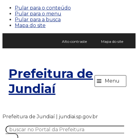
Pular para o conteúdo
Pular para o menu
Pular para a busca
Mapa do site
Alto contraste
Mapa do site
Prefeitura de
≡
Menu
Jundiaí
Prefeitura de Jundiaí | jundiai.sp.gov.br