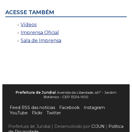
ACESSE TAMBÉM
Vídeos
Imprensa Oficial
Sala de Imprensa
Prefeitura de Jundiaí
Avenida da Liberdade, s/nº - Jardim
Botânico - CEP 13214-900
Feed RSS das notícias
Facebook
Instagram
YouTube
Flickr
Twitter
Prefeitura de Jundiaí | Desenvolvido por
CIJUN
|
Política
de Privacidade