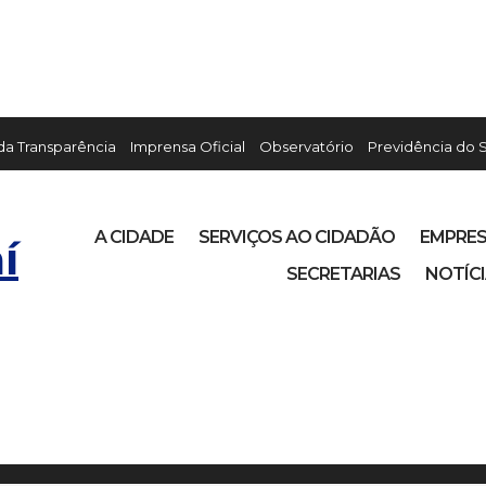
 da Transparência
Imprensa Oficial
Observatório
Previdência do 
A CIDADE
SERVIÇOS AO CIDADÃO
EMPRE
í
SECRETARIAS
NOTÍC