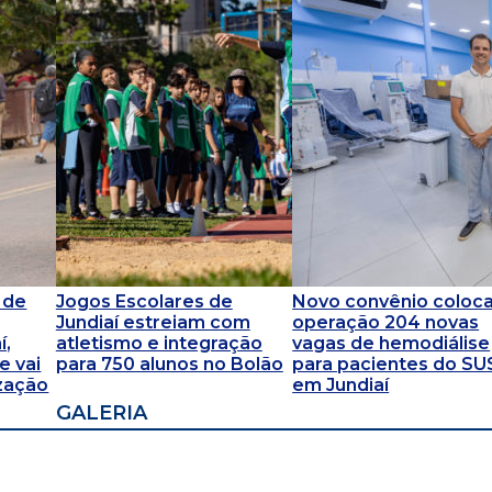
 de
Jogos Escolares de
Novo convênio coloc
Jundiaí estreiam com
operação 204 novas
í,
atletismo e integração
vagas de hemodiálise
e vai
para 750 alunos no Bolão
para pacientes do SU
ização
em Jundiaí
GALERIA