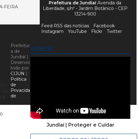
Prefeitura de Jundiaí
Avenida da
A-FEIRA
Liberdade, s/nº - Jardim Botânico - CEP
13214-900
Feed RSS das notícias
Facebook
Instagram
YouTube
Flickr
Twitter
Prefeitur
VÍDEOS
a de
Jundiaí |
Desenvo
lvido por
CIJUN
|
Política
de
elo
Privacida
a de
de
e e
no
Jundiaí | Proteger e Cuidar