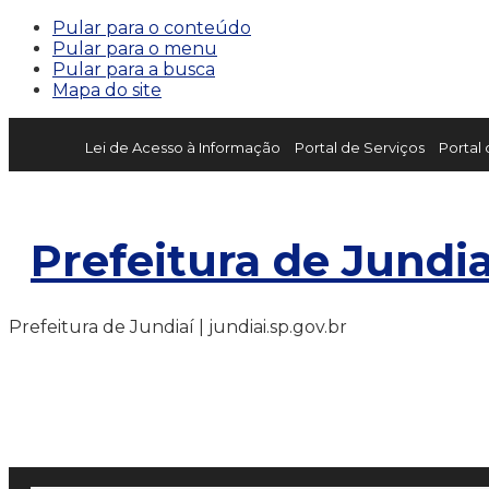
Pular para o conteúdo
Pular para o menu
Pular para a busca
Mapa do site
Lei de Acesso à Informação
Portal de Serviços
Portal
Prefeitura de Jundia
Prefeitura de Jundiaí | jundiai.sp.gov.br