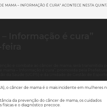
 DE MAMA – INFORMAÇÃO É CURA” ACONTECE NESTA QUINT
– Informação é cura”
feira
ção e combate ao câncer de mama, será transmitida p
e mama – Informação é cura”, promovida pela Prefeitur
ção da Saúde (UGPS) e da Unidade de Gestão de Esport
CA), o câncer de mama é o mais incidente em mulheres 
ortância da prevenção do câncer de mama, os cuidados
 físicas e o diagnóstico precoce.