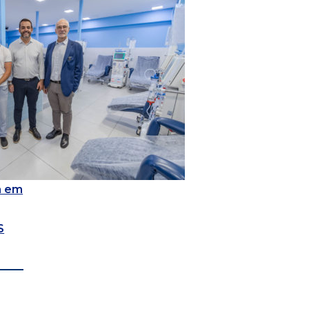
a em
S