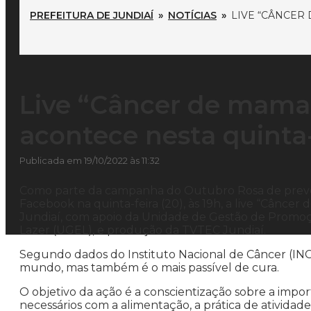
PREFEITURA DE JUNDIAÍ
»
NOTÍCIAS
»
LIVE “CÂNCER
Live “Câncer de mama 
acontece nesta quinta-
Publicada em 19/10/2022 às 11:32
Como parte da campanha do Outubro Rosa de preven
Facebook na quinta-feira (20), às 19h, a live
“Câncer d
Jundiaí, com apoio da Unidade de Gestão de Promo
Lazer (UGEL), e produção da TVTEC Jundiaí.
Segundo dados do Instituto Nacional de Câncer (IN
mundo, mas também é o mais passível de cura.
O objetivo da ação é a conscientização sobre a imp
necessários com a alimentação, a prática de atividades