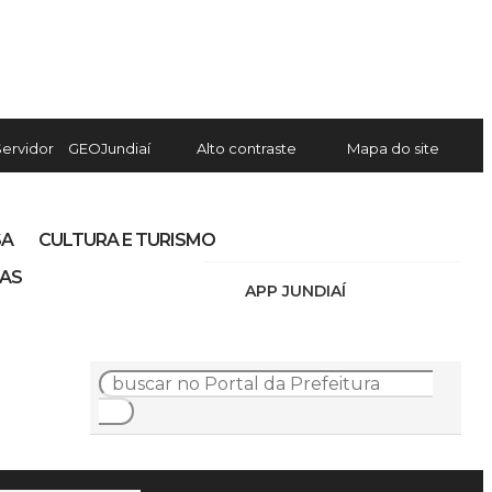
Servidor
GEOJundiaí
Alto contraste
Mapa do site
SA
CULTURA E TURISMO
IAS
APP JUNDIAÍ