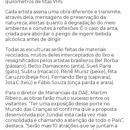
quilômetros de fitas VHS.
Cada artista assina uma obra diferente e transmite,
através dela, mensagens de preservação da
natureza, alertas quanto à degradação do meio
ambiente e convites à reflexões. É o caso da anta,
criada para abordar o perigo de ingerir bebida
alcóolica antes de dirigir.
Todas as esculturas serão feitas de materiais
reciclados, muitos deles interceptados do lixo e
ressignificados pelos artistas brasileiros Bel Borba
(pássaro), Betto Damasceno (anta), Sueli Parisi
(gato), Subtu (macaco), Renê Muniz (peixe), Rita
Caruzzo (beija-flor), Fernando Berg (capivara),
Jota.C (teiú) e Fábio Souza (onça parda e arara).
Para o diretor de Mananciais da DAE, Martim
Ribeiro, as obras farão muito sucesso entre os
visitantes. “Ter uma exposição desse porte no
Mundo das Crianças só confirma que a proposta
desenvolvida por Jundiaí está cada vez mais
consolidada e chamando a atenção de todo o País”,
destaca. “Serão mais 10 atrações que se juntam a