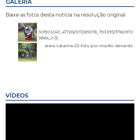
GALERIA
Baixe as fotos desta notícia na resolução original
301903047_477262107285078_793395217160970
9864_n (1)
arara-catarina-02-foto-por-murillo-denardo
VÍDEOS