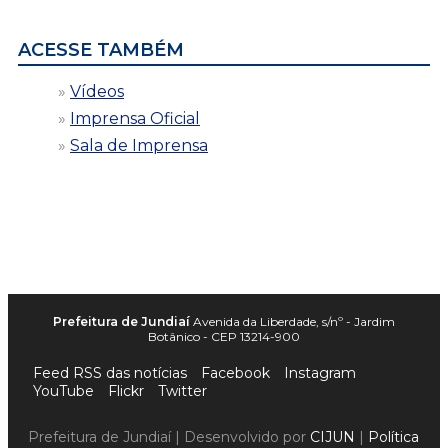
data
ACESSE TAMBÉM
Vídeos
Imprensa Oficial
Sala de Imprensa
Prefeitura de Jundiaí
Avenida da Liberdade, s/nº - Jardim
Botânico - CEP 13214-900
Feed RSS das notícias
Facebook
Instagram
YouTube
Flickr
Twitter
Prefeitura de Jundiaí | Desenvolvido por
CIJUN
|
Política