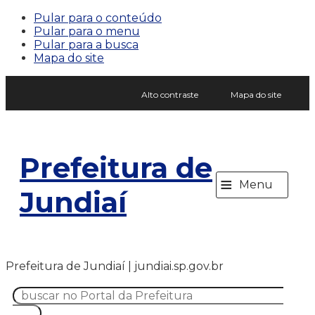
Pular para o conteúdo
Pular para o menu
Pular para a busca
Mapa do site
Alto contraste
Mapa do site
Prefeitura de
≡
Menu
Jundiaí
Prefeitura de Jundiaí | jundiai.sp.gov.br