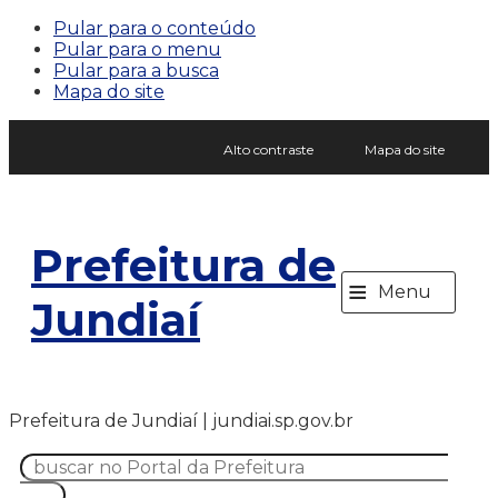
Pular para o conteúdo
Pular para o menu
Pular para a busca
Mapa do site
Alto contraste
Mapa do site
Prefeitura de
≡
Menu
Jundiaí
Prefeitura de Jundiaí | jundiai.sp.gov.br