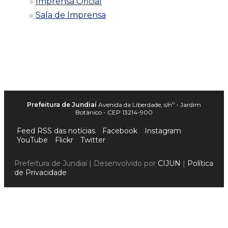
Imprensa Oficial
Sala de Imprensa
Prefeitura de Jundiaí
Avenida da Liberdade, s/nº - Jardim
Botânico - CEP 13214-900
Feed RSS das notícias
Facebook
Instagram
YouTube
Flickr
Twitter
Prefeitura de Jundiaí | Desenvolvido por
CIJUN
|
Política
de Privacidade