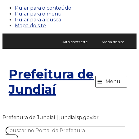
Pular para o conteúdo
Pular para o menu
Pular para a busca
Mapa do site
Alto contraste
Mapa do site
Prefeitura de
≡
Menu
Jundiaí
Prefeitura de Jundiaí | jundiai.sp.gov.br