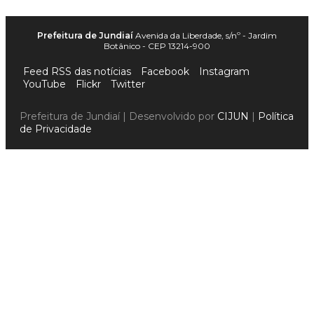
Prefeitura de Jundiaí
Avenida da Liberdade, s/nº - Jardim
Botânico - CEP 13214-900
Feed RSS das notícias
Facebook
Instagram
YouTube
Flickr
Twitter
Prefeitura de Jundiaí | Desenvolvido por
CIJUN
|
Política
de Privacidade