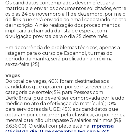
Os candidatos contemplados devem efetuar a
matrícula e enviar os documentos solicitados, entre
os dias 24 de novembro a 11 de dezembro, por meio
do link que será enviado ao email cadastrado no ato
da inscrição. A não realização dos procedimentos
implicará a chamada da lista de espera, com
divulgação prevista para o dia 25 deste mês.
Em decorrência de problemas técnicos, apenas a
listagem para o curso de Espanhol, turmas do
período da manhã, será publicada na próxima
sexta-feira (25).
Vagas
Do total de vagas, 40% foram destinadas aos
candidatos que optarem por se inscrever pela
categoria de sorteio; 5% para Pessoas com
Deficiência (que deverá ser comprovada por laudo
médico no ato da efetivação da matrícula); 10%
para servidores da UGE; 45% aos candidatos que
optaram por concorrer pela classificação por renda
mensal que não ultrapasse 3 salários mínimos (R$
3.636,00). O edital completo está na
Imprensa
Oficial do dia 21 de setembro (Edição 5147)
.