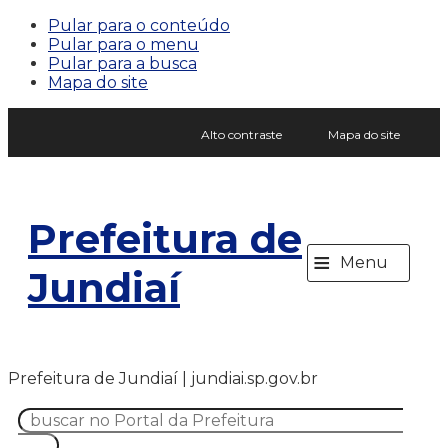
Pular para o conteúdo
Pular para o menu
Pular para a busca
Mapa do site
Alto contraste
Mapa do site
Prefeitura de
≡
Menu
Jundiaí
Prefeitura de Jundiaí | jundiai.sp.gov.br