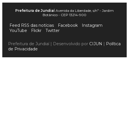
Prefeitura de Jundiaí
Avenida da Liberdade, s/nº - Jardim
Botânico - CEP 13214-900
Feed RSS das notícias
Facebook
Instagram
YouTube
Flickr
Twitter
Prefeitura de Jundiaí | Desenvolvido por
CIJUN
|
Política
de Privacidade