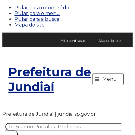
Pular para o conteúdo
Pular para o menu
Pular para a busca
Mapa do site
Alto contraste
Mapa do site
Prefeitura de
≡
Menu
Jundiaí
Prefeitura de Jundiaí | jundiai.sp.gov.br