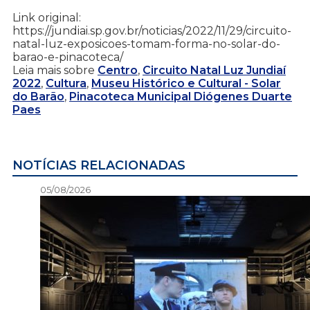
Link original:
https://jundiai.sp.gov.br/noticias/2022/11/29/circuito-
natal-luz-exposicoes-tomam-forma-no-solar-do-
barao-e-pinacoteca/
Leia mais sobre
Centro
,
Circuito Natal Luz Jundiaí
2022
,
Cultura
,
Museu Histórico e Cultural - Solar
do Barão
,
Pinacoteca Municipal Diógenes Duarte
Paes
NOTÍCIAS RELACIONADAS
05/08/2026