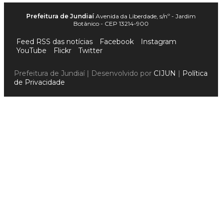
Prefeitura de Jundiaí
Avenida da Liberdade, s/nº - Jardim
Botânico - CEP 13214-900
Feed RSS das notícias
Facebook
Instagram
YouTube
Flickr
Twitter
Prefeitura de Jundiaí | Desenvolvido por
CIJUN
|
Política
de Privacidade