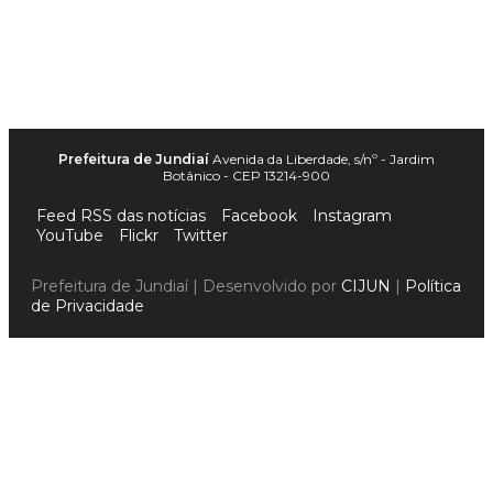
Prefeitura de Jundiaí
Avenida da Liberdade, s/nº - Jardim
Botânico - CEP 13214-900
Feed RSS das notícias
Facebook
Instagram
YouTube
Flickr
Twitter
Prefeitura de Jundiaí | Desenvolvido por
CIJUN
|
Política
de Privacidade