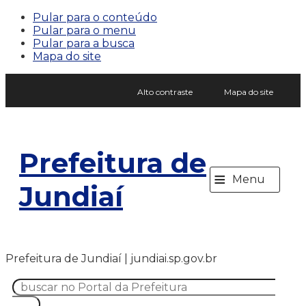
Pular para o conteúdo
Pular para o menu
Pular para a busca
Mapa do site
Alto contraste
Mapa do site
Prefeitura de
≡
Menu
Jundiaí
Prefeitura de Jundiaí | jundiai.sp.gov.br