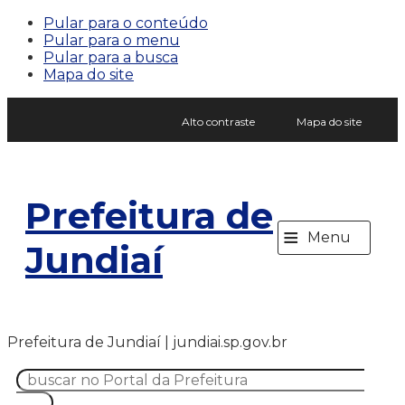
Pular para o conteúdo
Pular para o menu
Pular para a busca
Mapa do site
Alto contraste
Mapa do site
Prefeitura de
≡
Menu
Jundiaí
Prefeitura de Jundiaí | jundiai.sp.gov.br