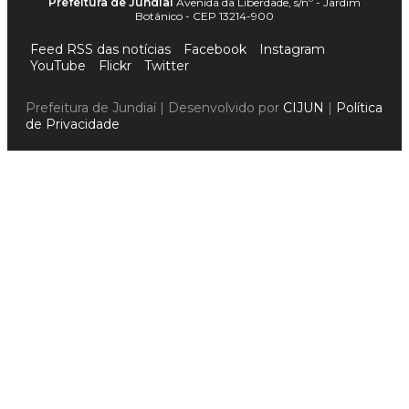
Prefeitura de Jundiaí
Avenida da Liberdade, s/nº - Jardim
Botânico - CEP 13214-900
Feed RSS das notícias
Facebook
Instagram
YouTube
Flickr
Twitter
Prefeitura de Jundiaí | Desenvolvido por
CIJUN
|
Política
de Privacidade