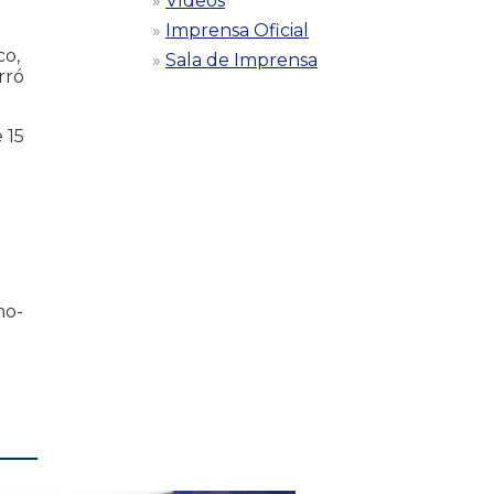
Vídeos
Imprensa Oficial
co,
Sala de Imprensa
rró
 15
no-