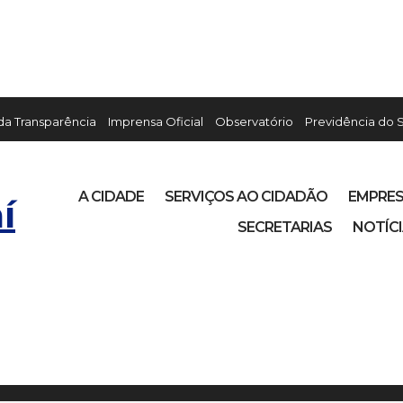
 da Transparência
Imprensa Oficial
Observatório
Previdência do 
A CIDADE
SERVIÇOS AO CIDADÃO
EMPRE
í
SECRETARIAS
NOTÍC