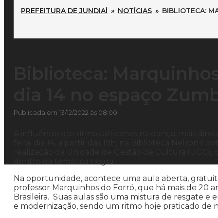
PREFEITURA DE JUNDIAÍ
»
NOTÍCIAS
»
BIBLIOTECA: M
Biblioteca: Marquinhos
dia 14 no espaço Zum
Publicada em 13/12/2022 às 08:00
A influência dos ritmos africanos na dança, mais dir
feira, dia 14, a partir das 19h, na Biblioteca Nelson
realização da Unidade de Gestão de Cultura (UGC), c
dentro da temática negra.
Na oportunidade, acontece uma aula aberta, gratuita
professor Marquinhos do Forró, que há mais de 20 an
Brasileira. Suas aulas são uma mistura de resgate e
e modernização, sendo um ritmo hoje praticado de no