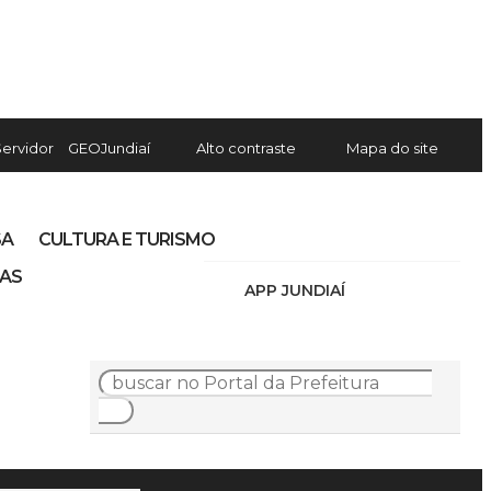
Servidor
GEOJundiaí
Alto contraste
Mapa do site
SA
CULTURA E TURISMO
IAS
APP JUNDIAÍ