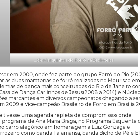
…de Marquinhos do Forró na Biblioteca
ssor em 2000, onde fez parte do grupo Forró do Rio (20
 as duas maratonas de forró realizadas no Mourisco em
demias de dança mais conceituadas do Rio de Janeiro co
 Casa de Dança Carlinhos de Jesus(2008 a 2014) e Núcle
ções marcantes em diversos campeonatos chegando a se
2009 e Vice-campeão Brasileiro de Forró em Brasília 2
ue tivesse uma agenda repleta de compromissos onde
o programa de Ana Maria Braga, no Programa Esquenta 
a no carro alegórico em homenagem a Luiz Gonzaga e
orrozeiro como banda Falamansa, banda Bicho de Pé e E