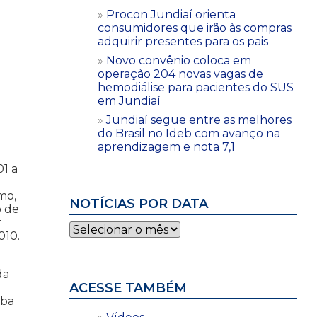
Procon Jundiaí orienta
consumidores que irão às compras
adquirir presentes para os pais
Novo convênio coloca em
operação 204 novas vagas de
hemodiálise para pacientes do SUS
em Jundiaí
Jundiaí segue entre as melhores
do Brasil no Ideb com avanço na
aprendizagem e nota 7,1
01 a
mo,
NOTÍCIAS POR DATA
o de
r
Notícias
010.
por
data
da
ACESSE TAMBÉM
lba