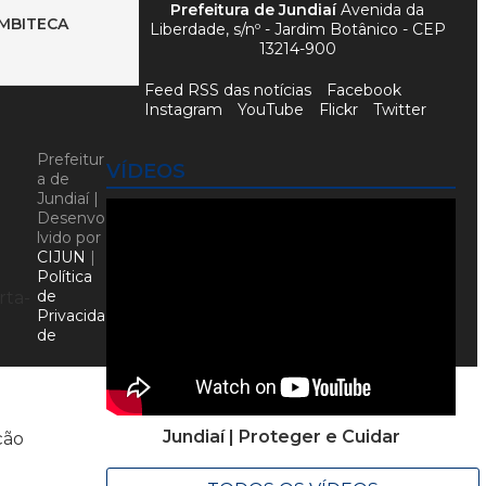
Prefeitura de Jundiaí
Avenida da
UMBITECA
Liberdade, s/nº - Jardim Botânico - CEP
13214-900
Feed RSS das notícias
Facebook
Instagram
YouTube
Flickr
Twitter
Prefeitur
VÍDEOS
a de
Jundiaí |
Desenvo
lvido por
CIJUN
|
Política
de
rta-
Privacida
de
Jundiaí | Proteger e Cuidar
ção