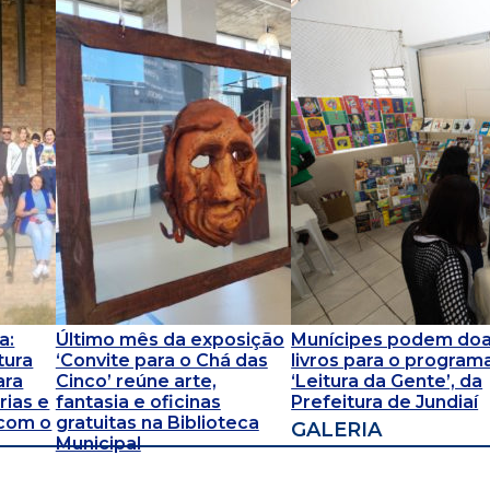
a:
Último mês da exposição
Munícipes podem doa
tura
‘Convite para o Chá das
livros para o program
ara
Cinco’ reúne arte,
‘Leitura da Gente’, da
ias e
fantasia e oficinas
Prefeitura de Jundiaí
 com o
gratuitas na Biblioteca
GALERIA
Municipal