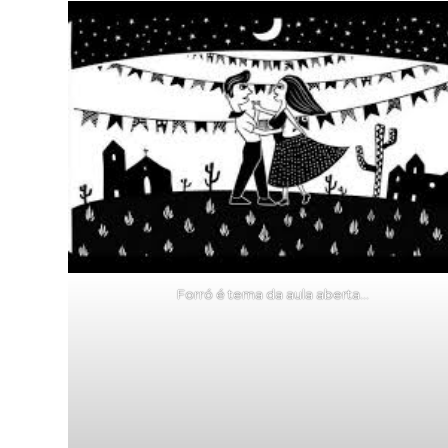
Forró é tema da aula aberta…