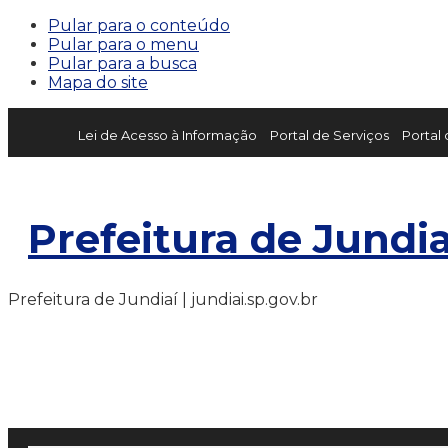
Pular para o conteúdo
Pular para o menu
Pular para a busca
Mapa do site
Lei de Acesso à Informação
Portal de Serviços
Portal
Prefeitura de Jundia
Prefeitura de Jundiaí | jundiai.sp.gov.br