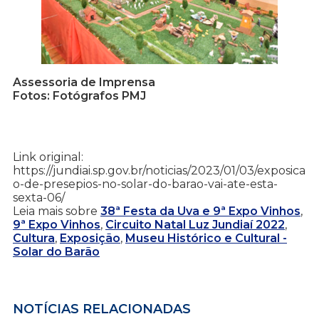
Assessoria de Imprensa
Fotos: Fotógrafos PMJ
Link original:
https://jundiai.sp.gov.br/noticias/2023/01/03/exposica
o-de-presepios-no-solar-do-barao-vai-ate-esta-
sexta-06/
Leia mais sobre
38ª Festa da Uva e 9ª Expo Vinhos
,
9ª Expo Vinhos
,
Circuito Natal Luz Jundiaí 2022
,
Cultura
,
Exposição
,
Museu Histórico e Cultural -
Solar do Barão
NOTÍCIAS RELACIONADAS