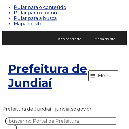
Pular para o conteúdo
Pular para o menu
Pular para a busca
Mapa do site
Alto contraste
Mapa do site
Prefeitura de
≡
Menu
Jundiaí
Prefeitura de Jundiaí | jundiai.sp.gov.br