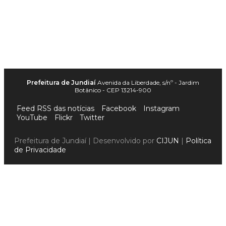
Prefeitura de Jundiaí
Avenida da Liberdade, s/nº - Jardim
Botânico - CEP 13214-900
Feed RSS das notícias
Facebook
Instagram
YouTube
Flickr
Twitter
Prefeitura de Jundiaí | Desenvolvido por
CIJUN
|
Política
de Privacidade