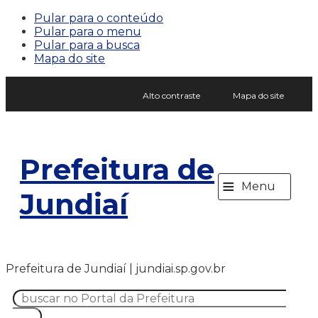
Pular para o conteúdo
Pular para o menu
Pular para a busca
Mapa do site
Alto contraste
Mapa do site
Prefeitura de
≡
Menu
Jundiaí
Prefeitura de Jundiaí | jundiai.sp.gov.br