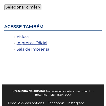
Notícias
por
data
ACESSE TAMBÉM
Vídeos
Imprensa Oficial
Sala de Imprensa
Prefeitura de Jundiaí
Avenida da Liberdade, s/nº - Jardim
Botânico - CEP 13214-900
Feed RSS das notícias
Facebook
Instagram