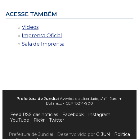
ACESSE TAMBÉM
Vídeos
Imprensa Oficial
Sala de Imprensa
Prefeitura de Jundiaí
Avenida da Liberdade, s/nº - Jardim
Botânico - CEP 13214-900
Feed RSS das notícias
Facebook
Instagram
YouTube
Flickr
Twitter
Prefeitura de Jundiaí | Desenvolvido por
CIJUN
|
Política