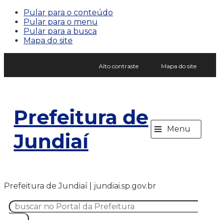
Pular para o conteúdo
Pular para o menu
Pular para a busca
Mapa do site
Alto contraste
Mapa do site
Prefeitura de
≡
Menu
Jundiaí
Prefeitura de Jundiaí | jundiai.sp.gov.br