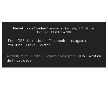
Prefeitura de Jundiaí
Avenida da Liberdade, s/nº - Jardim
Botânico - CEP 13214-900
Feed RSS das notícias
Facebook
Instagram
YouTube
Flickr
Twitter
Prefeitura de Jundiaí | Desenvolvido por
CIJUN
|
Política
de Privacidade