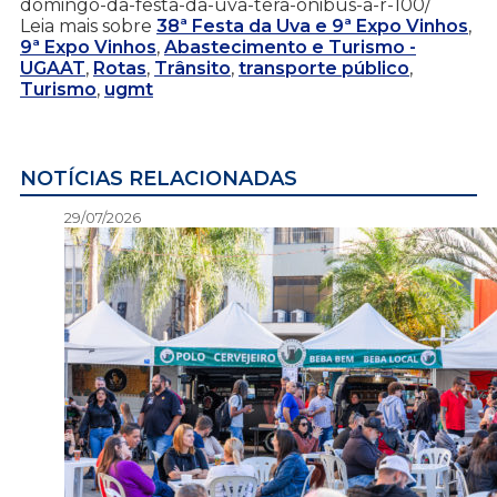
domingo-da-festa-da-uva-tera-onibus-a-r-100/
Leia mais sobre
38ª Festa da Uva e 9ª Expo Vinhos
,
9ª Expo Vinhos
,
Abastecimento e Turismo -
UGAAT
,
Rotas
,
Trânsito
,
transporte público
,
Turismo
,
ugmt
NOTÍCIAS RELACIONADAS
29/07/2026