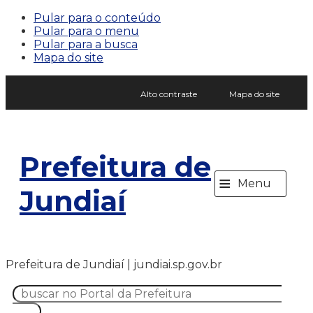
Pular para o conteúdo
Pular para o menu
Pular para a busca
Mapa do site
Alto contraste
Mapa do site
Prefeitura de
≡
Menu
Jundiaí
Prefeitura de Jundiaí | jundiai.sp.gov.br