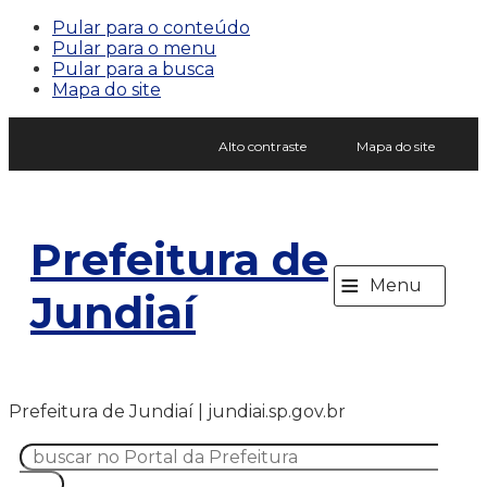
Pular para o conteúdo
Pular para o menu
Pular para a busca
Mapa do site
Alto contraste
Mapa do site
Prefeitura de
≡
Menu
Jundiaí
Prefeitura de Jundiaí | jundiai.sp.gov.br