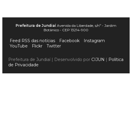
Prefeitura de Jundiaí
Avenida da Liberdade, s/nº - Jardim
Botânico - CEP 13214-900
Feed RSS das notícias
Facebook
Instagram
YouTube
Flickr
Twitter
Prefeitura de Jundiaí | Desenvolvido por
CIJUN
|
Política
de Privacidade