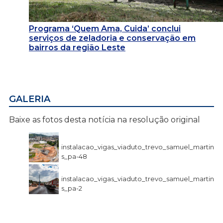
Programa ‘Quem Ama, Cuida’ conclui
serviços de zeladoria e conservação em
bairros da região Leste
GALERIA
Baixe as fotos desta notícia na resolução original
instalacao_vigas_viaduto_trevo_samuel_martin
s_pa-48
instalacao_vigas_viaduto_trevo_samuel_martin
s_pa-2