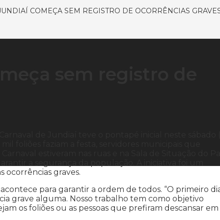
JUNDIAÍ COMEÇA SEM REGISTRO DE OCORRÊNCIAS GRAVE
omeça sem registro de
Carnaval de Jundiaí teve o pontapé inicial neste sábado (1
il foliões faziam a festa, servidores municipais que
rnaval estiveram nas ruas e na Sala de Situação do P
rantir a segurança da população. A iniciativa foi um
as ocorrências graves.
 acontece para garantir a ordem de todos. “O primeiro di
ia grave alguma. Nosso trabalho tem como objetivo
ejam os foliões ou as pessoas que prefiram descansar em