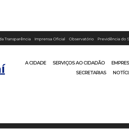
 da Transparência
Imprensa Oficial
Observatório
Previdência do 
A CIDADE
SERVIÇOS AO CIDADÃO
EMPRE
í
SECRETARIAS
NOTÍC