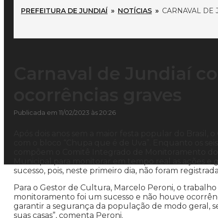
PREFEITURA DE JUNDIAÍ
»
NOTÍCIAS
»
CARNAVAL DE 
Carnaval de Jundiaí c
ocorrências graves
Publicada em 11/02/2023 às 20:26
Após dois anos sem a maior festa popular do Brasil, o 
com o bloco “Chupa que é de Uva”. Enquanto os seis m
compõem o Comitê Integrado de Monitoramento do Ca
Municipal para monitorar em tempo real as ações e ga
sucesso, pois, neste primeiro dia, não foram registrad
Para o Gestor de Cultura, Marcelo Peroni, o trabalho
monitoramento foi um sucesso e não houve ocorrênc
garantir a segurança da população de modo geral, s
suas casas”, comenta Peroni.