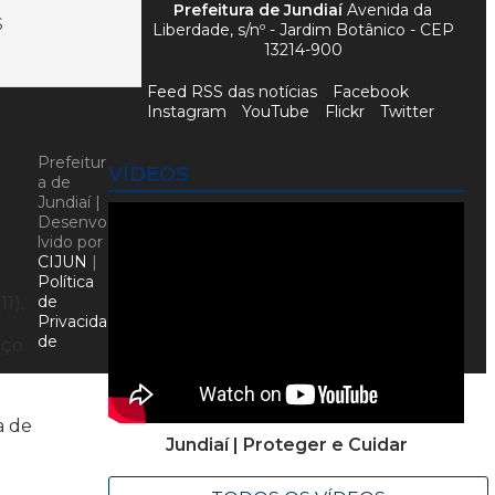
Prefeitura de Jundiaí
Avenida da
S
Liberdade, s/nº - Jardim Botânico - CEP
13214-900
Feed RSS das notícias
Facebook
Instagram
YouTube
Flickr
Twitter
Prefeitur
VÍDEOS
a de
Jundiaí |
Desenvo
lvido por
CIJUN
|
Política
de
1),
Privacida
de
aço
a de
Jundiaí | Proteger e Cuidar