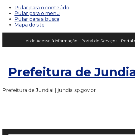
Pular para o conteúdo
Pular para o menu
Pular para a busca
Mapa do site
Lei de Acesso à Informação
Portal de Serviços
Portal
Prefeitura de Jundia
Prefeitura de Jundiaí | jundiai.sp.gov.br