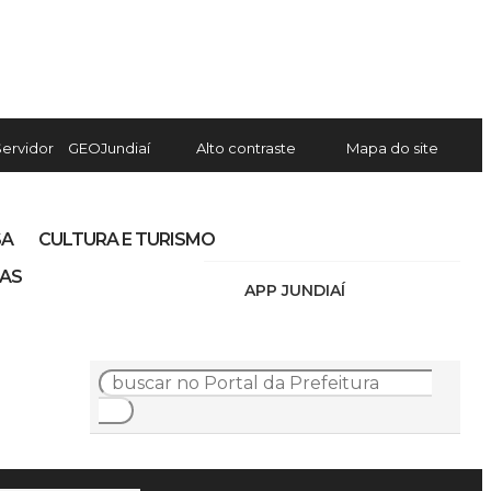
Servidor
GEOJundiaí
Alto contraste
Mapa do site
SA
CULTURA E TURISMO
IAS
APP JUNDIAÍ