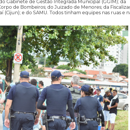
do Gabinete de Gestão Integrada Municipal (GGIM); da
 do Corpo de Bombeiros; do Juizado de Menores; da Fiscaliz
í (Cijun); e do SAMU. Todos tinham equipes nas ruas e n