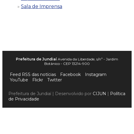
Sala de Imprensa
Prefeitura de Jundiaí
Avenida da Liberdade, s/nº - Jardim
Botânico - CEP 13214-900
Feed RSS das notícias
Facebook
Instagram
YouTube
Flickr
Twitter
Prefeitura de Jundiaí | Desenvolvido por
CIJUN
|
Política
de Privacidade