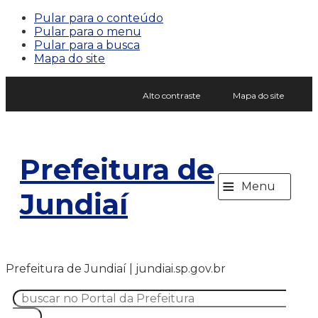
Pular para o conteúdo
Pular para o menu
Pular para a busca
Mapa do site
Alto contraste
Mapa do site
Prefeitura de
≡
Menu
Jundiaí
Prefeitura de Jundiaí | jundiai.sp.gov.br