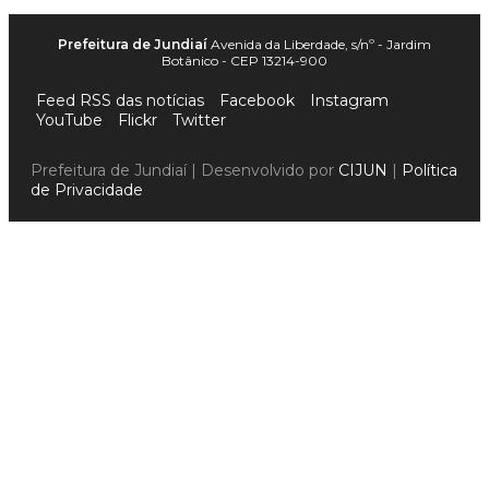
Prefeitura de Jundiaí
Avenida da Liberdade, s/nº - Jardim
Botânico - CEP 13214-900
Feed RSS das notícias
Facebook
Instagram
YouTube
Flickr
Twitter
Prefeitura de Jundiaí | Desenvolvido por
CIJUN
|
Política
de Privacidade