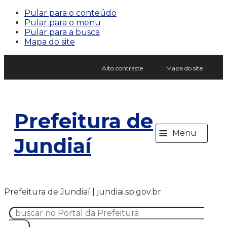
Pular para o conteúdo
Pular para o menu
Pular para a busca
Mapa do site
Alto contraste
Mapa do site
Prefeitura de
≡
Menu
Jundiaí
Prefeitura de Jundiaí | jundiai.sp.gov.br