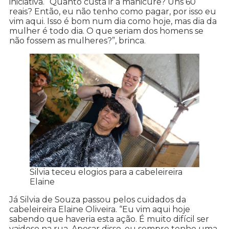
iniciativa. “Quanto custa ir à manicure? Uns 60
reais? Então, eu não tenho como pagar, por isso eu
vim aqui. Isso é bom num dia como hoje, mas dia da
mulher é todo dia. O que seriam dos homens se
não fossem as mulheres?”, brinca.
Silvia teceu elogios para a cabeleireira
Elaine
Já Silvia de Souza passou pelos cuidados da
cabeleireira Elaine Oliveira. “Eu vim aqui hoje
sabendo que haveria esta ação. É muito difícil ser
vaidoso na rua. Apesar disso, eu sempre tenho uma