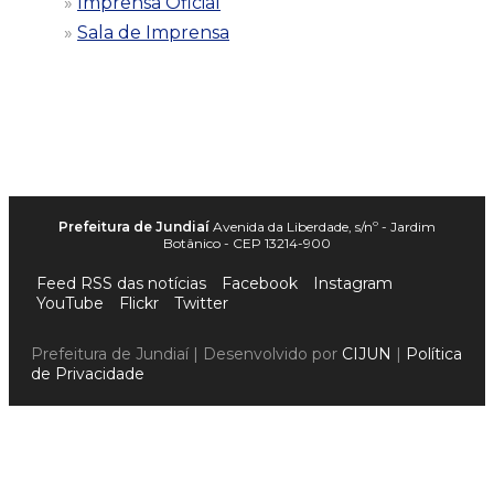
Imprensa Oficial
Sala de Imprensa
Prefeitura de Jundiaí
Avenida da Liberdade, s/nº - Jardim
Botânico - CEP 13214-900
Feed RSS das notícias
Facebook
Instagram
YouTube
Flickr
Twitter
Prefeitura de Jundiaí | Desenvolvido por
CIJUN
|
Política
de Privacidade