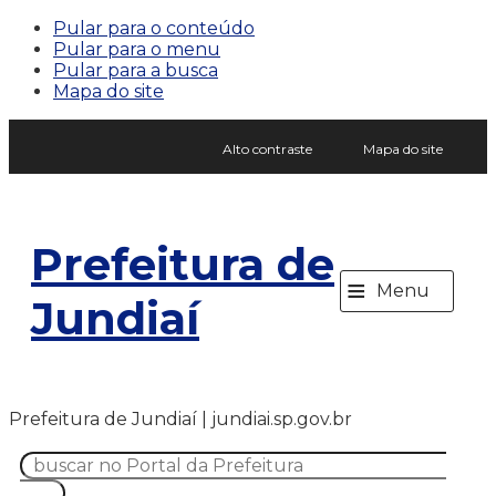
Pular para o conteúdo
Pular para o menu
Pular para a busca
Mapa do site
Alto contraste
Mapa do site
Prefeitura de
≡
Menu
Jundiaí
Prefeitura de Jundiaí | jundiai.sp.gov.br