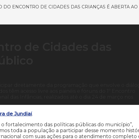
DO ENCONTRO DE CIDADES DAS CRIANÇAS É ABERTA AO
tro de Cidades das
úblico
icipar diretamente da programação que envolve o diálo
ados têm acesso livre aos painéis e fóruns do 1º Encontro
nal das Infâncias, realizados até o dia 24 de março nos
ra de Jundiaí
.
o fortalecimento das políticas públicas do município”,
amos toda a população a participar desse momento histó
ernacional com suas ações para o atendimento completo 