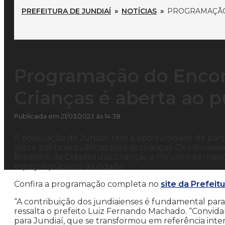
PREFEITURA DE JUNDIAÍ
»
NOTÍCIAS
»
PROGRAMAÇÃO 
Programação do Encon
Crianças é aberta ao p
Publicada em 21/03/2023 às 14:38
A população de Jundiaí tem a oportunidade de part
sobre políticas públicas para as crianças. Os interess
Brasileiro de Cidades das Crianças e Fórum Internacio
espaços públicos da cidade.
Confira a programação completa no
site da Prefeitu
“A contribuição dos jundiaienses é fundamental para 
ressalta o prefeito Luiz Fernando Machado. “Convid
para Jundiaí, que se transformou em referência int