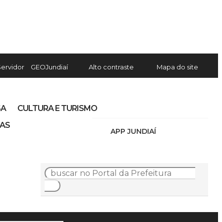
Servidor
GEOJundiaí
Alto contraste
Mapa do site
SA
CULTURA E TURISMO
IAS
APP JUNDIAÍ