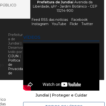
Prefeitura de Jundiaí
Avenida da
 PÚBLICO
Liberdade, s/nº - Jardim Botânico - CEP
13214-900
Feed RSS das notícias
Facebook
Instagram
YouTube
Flickr
Twitter
Prefeitur
VÍDEOS
a de
Jundiaí |
Desenvo
lvido por
CIJUN
|
Política
de
go
Privacida
de
Jundiaí | Proteger e Cuidar
rico
das