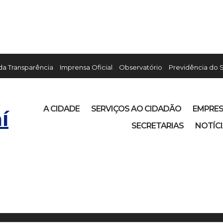
 da Transparência
Imprensa Oficial
Observatório
Previdência do 
A CIDADE
SERVIÇOS AO CIDADÃO
EMPRE
í
SECRETARIAS
NOTÍC