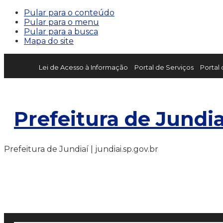
Pular para o conteúdo
Pular para o menu
Pular para a busca
Mapa do site
Lei de Acesso à Informação
Portal de Serviços
Portal
Prefeitura de Jundia
Prefeitura de Jundiaí | jundiai.sp.gov.br