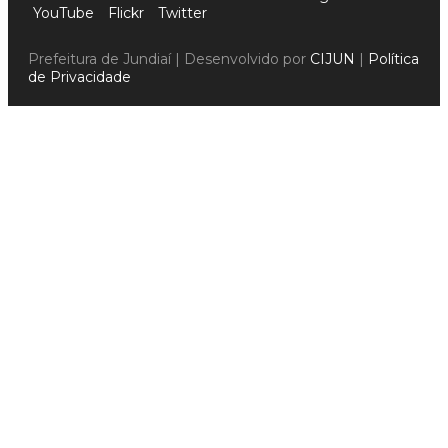
YouTube
Flickr
Twitter
Prefeitura de Jundiaí | Desenvolvido por
CIJUN
|
Política
de Privacidade