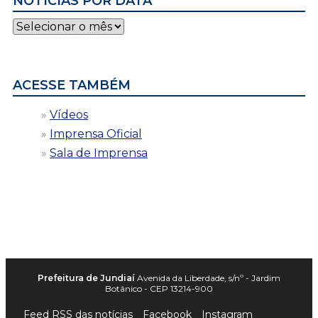
NOTÍCIAS POR DATA
Notícias
por
data
ACESSE TAMBÉM
Vídeos
Imprensa Oficial
Sala de Imprensa
Prefeitura de Jundiaí
Avenida da Liberdade, s/nº - Jardim
Botânico - CEP 13214-900
Feed RSS das notícias
Facebook
Instagram