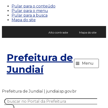
Pular para o conteúdo
Pular para o menu
Pular para a busca
Mapa do site
Alto contraste
Mapa do site
Prefeitura de
≡
Menu
Jundiaí
Prefeitura de Jundiaí | jundiai.sp.gov.br