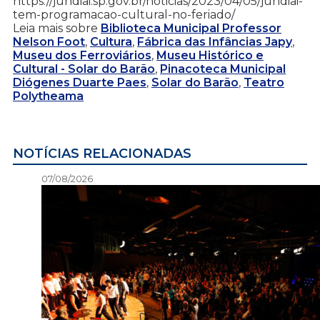
https://jundiai.sp.gov.br/noticias/2023/04/05/jundiai-
tem-programacao-cultural-no-feriado/
Leia mais sobre
Biblioteca Municipal Professor
Nelson Foot
,
Cultura
,
Fábrica das Infâncias Japy
,
Museu dos Ferroviários
,
Museu Histórico e
Cultural - Solar do Barão
,
Pinacoteca Municipal
Diógenes Duarte Paes
,
Solar do Barão
,
Teatro
Polytheama
NOTÍCIAS RELACIONADAS
07/08/2026