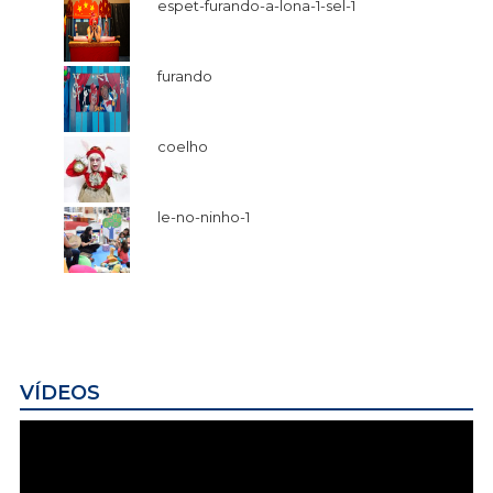
espet-furando-a-lona-1-sel-1
furando
coelho
le-no-ninho-1
VÍDEOS