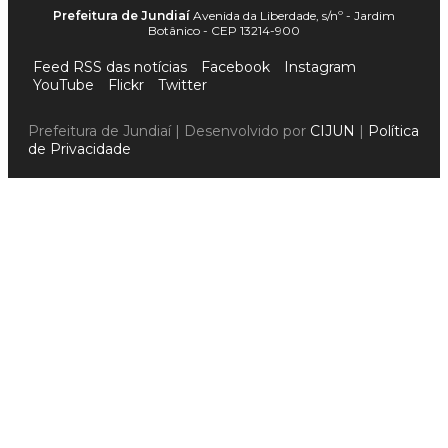
Prefeitura de Jundiaí
Avenida da Liberdade, s/nº - Jardim
Botânico - CEP 13214-900
Feed RSS das notícias
Facebook
Instagram
YouTube
Flickr
Twitter
Prefeitura de Jundiaí | Desenvolvido por
CIJUN
|
Política
de Privacidade