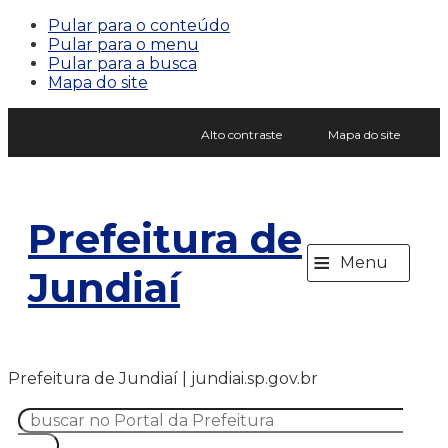
Pular para o conteúdo
Pular para o menu
Pular para a busca
Mapa do site
Alto contraste
Mapa do site
Prefeitura de
≡
Menu
Jundiaí
Prefeitura de Jundiaí | jundiai.sp.gov.br