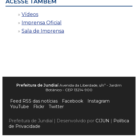
ACESSE TAMBÉM
Vídeos
Imprensa Oficial
Sala de Imprensa
Prefeitura de Jundiaí
Avenida da Liberdade, s/nº - Jardim
Botânico - CEP 13214-900
Feed RSS das notícias
Facebook
Instagram
YouTube
Flickr
Twitter
Prefeitura de Jundiaí | Desenvolvido por
CIJUN
|
Política
de Privacidade