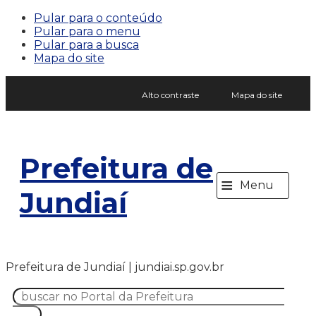
Pular para o conteúdo
Pular para o menu
Pular para a busca
Mapa do site
Alto contraste
Mapa do site
Prefeitura de
≡
Menu
Jundiaí
Prefeitura de Jundiaí | jundiai.sp.gov.br