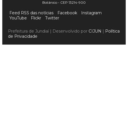
Botânico - CEP 13214-900
Feed RSS das notícias
Facebook
Instagram
YouTube
Flickr
Twitter
Prefeitura de Jundiaí | Desenvolvido por
CIJUN
|
Política
de Privacidade