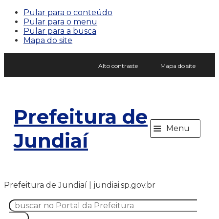
Pular para o conteúdo
Pular para o menu
Pular para a busca
Mapa do site
Alto contraste
Mapa do site
Prefeitura de
≡
Menu
Jundiaí
Prefeitura de Jundiaí | jundiai.sp.gov.br