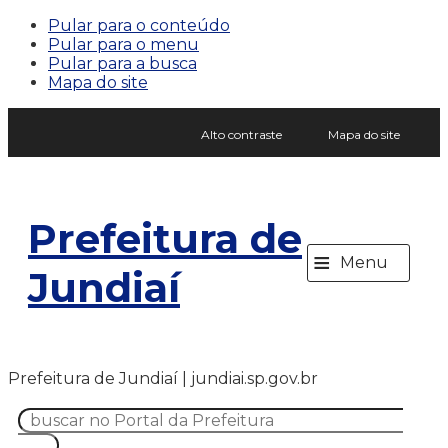
Pular para o conteúdo
Pular para o menu
Pular para a busca
Mapa do site
Alto contraste
Mapa do site
Prefeitura de
≡
Menu
Jundiaí
Prefeitura de Jundiaí | jundiai.sp.gov.br