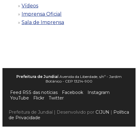
Vídeos
Imprensa Oficial
Sala de Imprensa
Prefeitura de Jundiaí
Avenida da Liberdade, s/nº - Jardim
Botânico - CEP 13214-900
Feed RSS das notícias
Facebook
Instagram
YouTube
Flickr
Twitter
Prefeitura de Jundiaí | Desenvolvido por
CIJUN
|
Política
de Privacidade