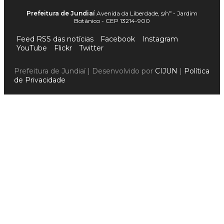
Prefeitura de Jundiaí
Avenida da Liberdade, s/nº - Jardim
Botânico - CEP 13214-900
Feed RSS das notícias
Facebook
Instagram
YouTube
Flickr
Twitter
Prefeitura de Jundiaí | Desenvolvido por
CIJUN
|
Política
de Privacidade