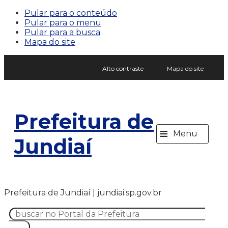
Pular para o conteúdo
Pular para o menu
Pular para a busca
Mapa do site
Alto contraste
Mapa do site
Prefeitura de
≡
Menu
Jundiaí
Prefeitura de Jundiaí | jundiai.sp.gov.br