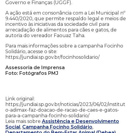
Governo e Finanças (UGGF).
A ação está em consonância com a Lei Municipal nº
9.440/2020, que permite respaldo legal e meios de
incentivo às iniciativas da sociedade civil para
arrecadação de alimentos para cães e gatos, de
autoria do vereador Faouaz Taha.
Para mais informações sobre a campanha Focinho
Solidário, acesse o site:
https://jundiai.sp.gov.br/focinhosolidario/
Assessoria de Imprensa
Foto: Fotógrafos PMJ
Link original:
https://jundiai.sp.gov.br/noticias/2023/06/02/institut
o-adimax-faz-doacao-de-racao-de-caes-e-gatos-
para-a-campanha-focinho-solidario/
Leia mais sobre
Assistência e Desenvolvimento
Social
,
Campanha Focinho Solidário
,
Departamento do Bem-Estar Animal (Debea)
,