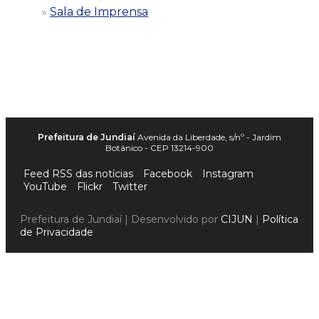
Sala de Imprensa
Prefeitura de Jundiaí
Avenida da Liberdade, s/nº - Jardim
Botânico - CEP 13214-900
Feed RSS das notícias
Facebook
Instagram
YouTube
Flickr
Twitter
Prefeitura de Jundiaí | Desenvolvido por
CIJUN
|
Política
de Privacidade