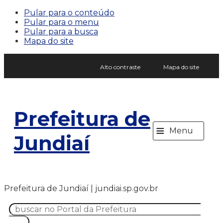
Pular para o conteúdo
Pular para o menu
Pular para a busca
Mapa do site
Alto contraste
Mapa do site
Prefeitura de
≡
Menu
Jundiaí
Prefeitura de Jundiaí | jundiai.sp.gov.br