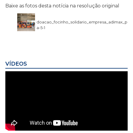
Baixe as fotos desta notícia na resolução original
doacao_focinho_solidario_empresa_adimax_p
a-5-1
VÍDEOS