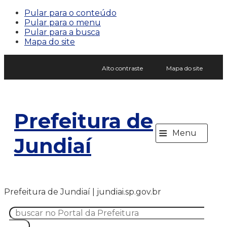
Pular para o conteúdo
Pular para o menu
Pular para a busca
Mapa do site
Alto contraste
Mapa do site
Prefeitura de
≡
Menu
Jundiaí
Prefeitura de Jundiaí | jundiai.sp.gov.br