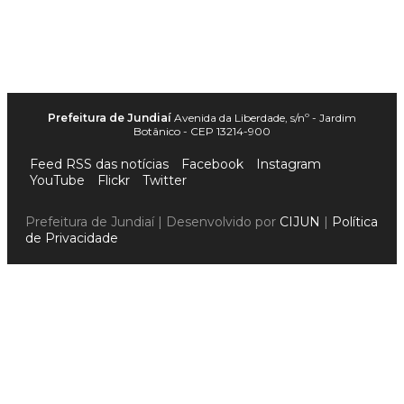
Prefeitura de Jundiaí
Avenida da Liberdade, s/nº - Jardim
Botânico - CEP 13214-900
Feed RSS das notícias
Facebook
Instagram
YouTube
Flickr
Twitter
Prefeitura de Jundiaí | Desenvolvido por
CIJUN
|
Política
de Privacidade