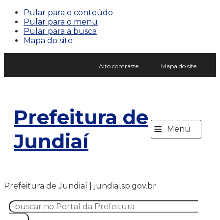
Pular para o conteúdo
Pular para o menu
Pular para a busca
Mapa do site
Alto contraste
Mapa do site
Prefeitura de
≡
Menu
Jundiaí
Prefeitura de Jundiaí | jundiai.sp.gov.br