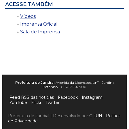
ACESSE TAMBÉM
Vídeos
Imprensa Oficial
Sala de Imprensa
Prefeitura de Jundiaí
Avenida da Liberdade, s/nº - Jardim
Botânico - CEP 13214-900
Feed RSS das notícias
Facebook
Instagram
YouTube
Flickr
Twitter
Prefeitura de Jundiaí | Desenvolvido por
CIJUN
|
Política
de Privacidade