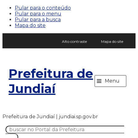
Pular para o conteúdo
Pular para o menu
Pular para a busca
Mapa do site
Alto contraste
Mapa do site
Prefeitura de
≡
Menu
Jundiaí
Prefeitura de Jundiaí | jundiai.sp.gov.br