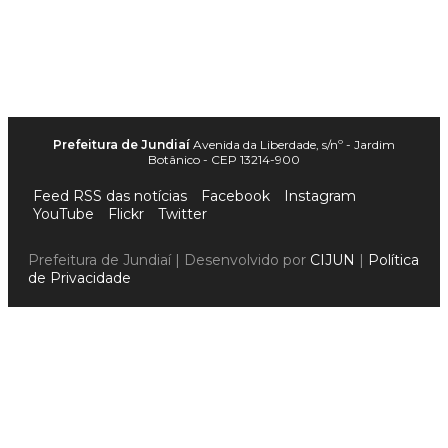
Prefeitura de Jundiaí
Avenida da Liberdade, s/nº - Jardim
Botânico - CEP 13214-900
Feed RSS das notícias
Facebook
Instagram
YouTube
Flickr
Twitter
Prefeitura de Jundiaí | Desenvolvido por
CIJUN
|
Política
de Privacidade