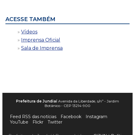
data
ACESSE TAMBÉM
Vídeos
Imprensa Oficial
Sala de Imprensa
Prefeitura de Jundiaí
Avenida da Liberdade, s/nº - Jardim
Botânico - CEP 13214-900
Feed RSS das notícias
Facebook
Instagram
YouTube
Flickr
Twitter