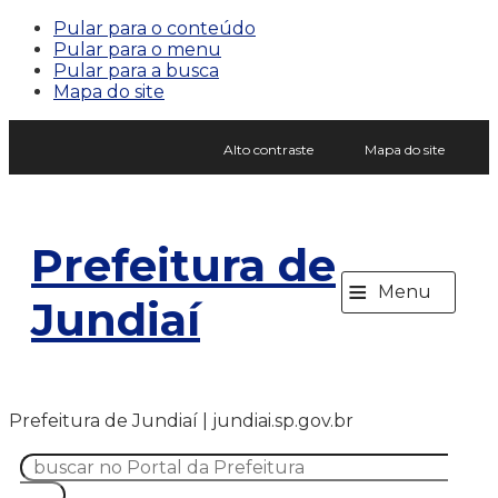
Pular para o conteúdo
Pular para o menu
Pular para a busca
Mapa do site
Alto contraste
Mapa do site
Prefeitura de
≡
Menu
Jundiaí
Prefeitura de Jundiaí | jundiai.sp.gov.br