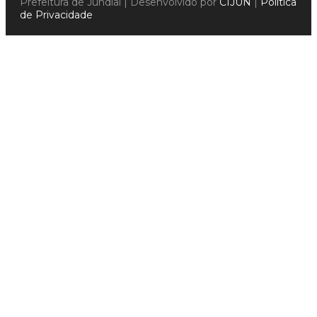
Prefeitura de Jundiaí | Desenvolvido por
CIJUN
|
Política
de Privacidade