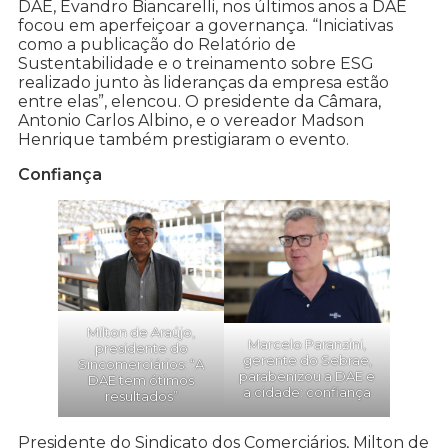
DAE, Evandro Biancarelli, nos últimos anos a DAE
focou em aperfeiçoar a governança. “Iniciativas
como a publicação do Relatório de
Sustentabilidade e o treinamento sobre ESG
realizado junto às lideranças da empresa estão
entre elas”, elencou. O presidente da Câmara,
Antonio Carlos Albino, e o vereador Madson
Henrique também prestigiaram o evento.
Confiança
Milton de Araújo,
Marcelo Paranzini,
presidente do
gerente do Sebrae,
Sincomerciários: “A
parabenizou a DAE e
DAE tem ótimos
a cidade: confiança
resultados”
Presidente do Sindicato dos Comerciários, Milton de