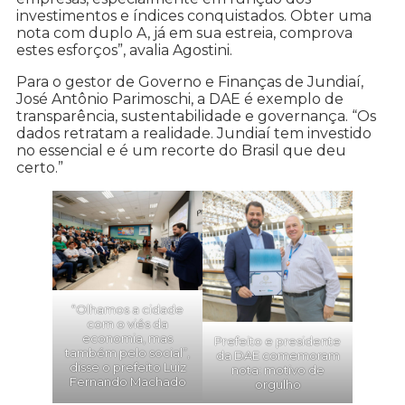
investimentos e índices conquistados. Obter uma
nota com duplo A, já em sua estreia, comprova
estes esforços”, avalia Agostini.
Para o gestor de Governo e Finanças de Jundiaí,
José Antônio Parimoschi, a DAE é exemplo de
transparência, sustentabilidade e governança. “Os
dados retratam a realidade. Jundiaí tem investido
no essencial e é um recorte do Brasil que deu
certo.”
“Olhamos a cidade
com o viés da
economia, mas
Prefeito e presidente
também pelo social”,
da DAE comemoram
disse o prefeito Luiz
nota: motivo de
Fernando Machado
orgulho