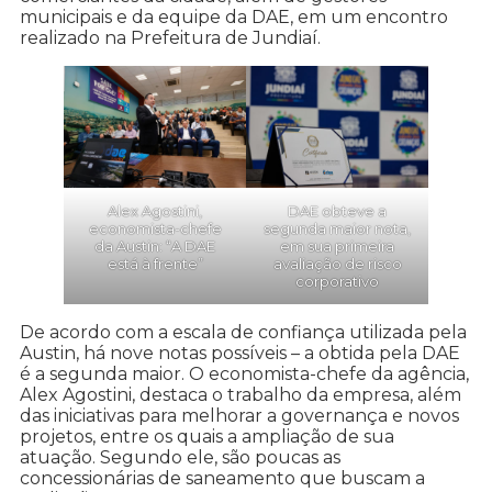
municipais e da equipe da DAE, em um encontro
realizado na Prefeitura de Jundiaí.
Alex Agostini,
DAE obteve a
economista-chefe
segunda maior nota,
da Austin: “A DAE
em sua primeira
está à frente”
avaliação de risco
corporativo
De acordo com a escala de confiança utilizada pela
Austin, há nove notas possíveis – a obtida pela DAE
é a segunda maior. O economista-chefe da agência,
Alex Agostini, destaca o trabalho da empresa, além
das iniciativas para melhorar a governança e novos
projetos, entre os quais a ampliação de sua
atuação. Segundo ele, são poucas as
concessionárias de saneamento que buscam a