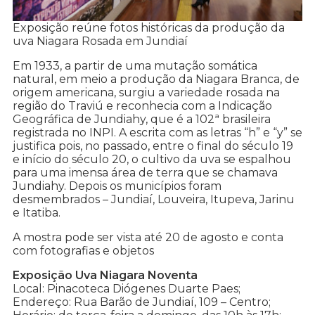
Exposição reúne fotos históricas da produção da
uva Niagara Rosada em Jundiaí
Em 1933, a partir de uma mutação somática
natural, em meio a produção da Niagara Branca, de
origem americana, surgiu a variedade rosada na
região do Traviú e reconhecia com a Indicação
Geográfica de Jundiahy, que é a 102ª brasileira
registrada no INPI. A escrita com as letras “h” e “y” se
justifica pois, no passado, entre o final do século 19
e início do século 20, o cultivo da uva se espalhou
para uma imensa área de terra que se chamava
Jundiahy. Depois os municípios foram
desmembrados – Jundiaí, Louveira, Itupeva, Jarinu
e Itatiba.
A mostra pode ser vista até 20 de agosto e conta
com fotografias e objetos
Exposição Uva Niagara Noventa
Local: Pinacoteca Diógenes Duarte Paes;
Endereço: Rua Barão de Jundiaí, 109 – Centro;