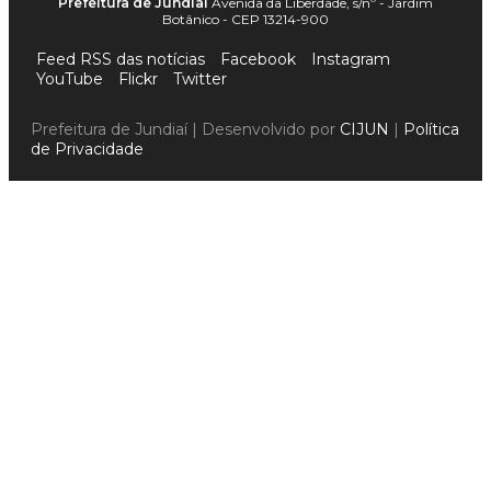
Prefeitura de Jundiaí
Avenida da Liberdade, s/nº - Jardim
Botânico - CEP 13214-900
Feed RSS das notícias
Facebook
Instagram
YouTube
Flickr
Twitter
Prefeitura de Jundiaí | Desenvolvido por
CIJUN
|
Política
de Privacidade