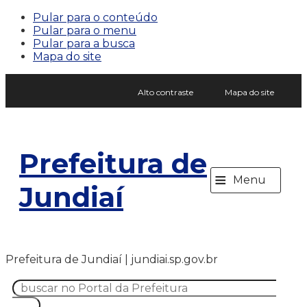
Pular para o conteúdo
Pular para o menu
Pular para a busca
Mapa do site
Alto contraste
Mapa do site
Prefeitura de
≡
Menu
Jundiaí
Prefeitura de Jundiaí | jundiai.sp.gov.br