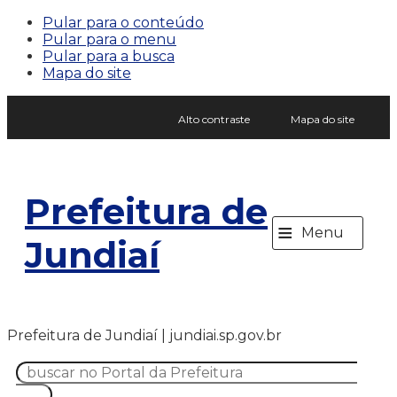
Pular para o conteúdo
Pular para o menu
Pular para a busca
Mapa do site
Alto contraste
Mapa do site
Prefeitura de
≡
Menu
Jundiaí
Prefeitura de Jundiaí | jundiai.sp.gov.br