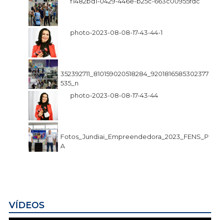
f1482bd1-0429-446e-b25c-663c00955fdc
photo-2023-08-08-17-43-44-1
352392711_810159020518284_9201816585302377
535_n
photo-2023-08-08-17-43-44
Fotos_Jundiai_Empreendedora_2023_FENS_P
A
VÍDEOS