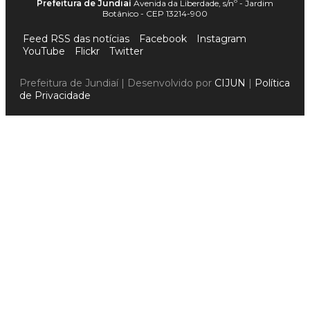
Prefeitura de Jundiaí
Avenida da Liberdade, s/nº - Jardim
Botânico - CEP 13214-900
Feed RSS das notícias
Facebook
Instagram
YouTube
Flickr
Twitter
Prefeitura de Jundiaí | Desenvolvido por
CIJUN
|
Política
de Privacidade