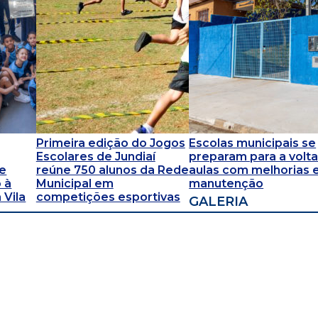
Primeira edição do Jogos
Escolas municipais se
Escolares de Jundiaí
preparam para a volta
 e
reúne 750 alunos da Rede
aulas com melhorias 
 à
Municipal em
manutenção
 Vila
competições esportivas
GALERIA