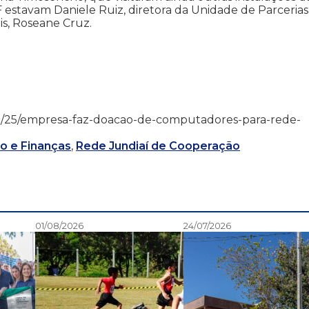
stavam Daniele Ruiz, diretora da Unidade de Parcerias
is, Roseane Cruz.
23/08/25/empresa-faz-doacao-de-computadores-para-rede-
o e Finanças
,
Rede Jundiaí de Cooperação
01/08/2026
24/07/2026