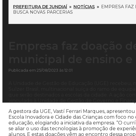
PREFEITURA DE JUNDIAÍ
»
NOTÍCIAS
»
EMPRESA FAZ 
BUSCA NOVAS PARCERIAS
Empresa faz doação d
municipal de ensino e
Publicada em 25/08/2023 às 12:01
A Unidade de Gestão de Educação (UGE) recebeu, 
Sulzer Brasil, multinacional suíça do ramo de equip
que serão destinados a escolas da cidade. A ação c
vinculado à Unidade de Gestão de Governo e Finança
A gestora da UGE, Vastí Ferrari Marques, apresento
Escola Inovadora e Cidade das Crianças com foco no 
educação, elogiando a iniciativa da empresa. “O curr
se aliar o uso das tecnologias à promoção de experiê
alunos. E estas doações vêm ao encontro dessa propo