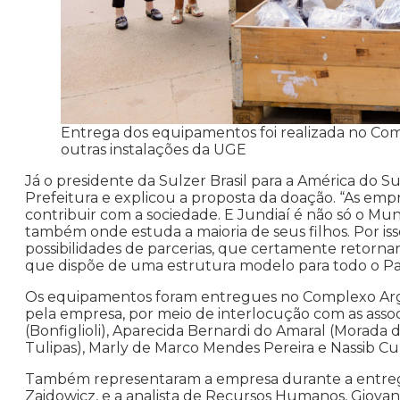
Entrega dos equipamentos foi realizada no Com
outras instalações da UGE
Já o presidente da Sulzer Brasil para a América do Su
Prefeitura e explicou a proposta da doação. “As empr
contribuir com a sociedade. E Jundiaí é não só o Mun
também onde estuda a maioria de seus filhos. Por is
possibilidades de parcerias, que certamente retorna
que dispõe de uma estrutura modelo para todo o Paí
Os equipamentos foram entregues no Complexo Argos
pela empresa, por meio de interlocução com as assoc
(Bonfiglioli), Aparecida Bernardi do Amaral (Morada 
Tulipas), Marly de Marco Mendes Pereira e Nassib C
Também representaram a empresa durante a entrega 
Zaidowicz, e a analista de Recursos Humanos, Giovan