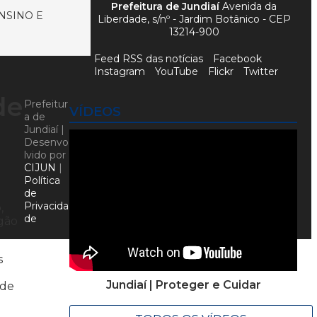
Prefeitura de Jundiaí
Avenida da
NSINO E
Liberdade, s/nº - Jardim Botânico - CEP
13214-900
Feed RSS das notícias
Facebook
Instagram
YouTube
Flickr
Twitter
de
Prefeitur
VÍDEOS
a de
Jundiaí |
Desenvo
lvido por
CIJUN
|
Política
de
Privacida
,
de
rgão
s
Jundiaí | Proteger e Cuidar
 de