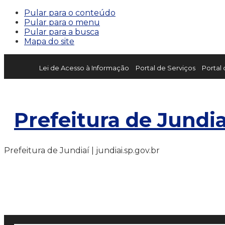
Pular para o conteúdo
Pular para o menu
Pular para a busca
Mapa do site
Lei de Acesso à Informação
Portal de Serviços
Portal
Prefeitura de Jundia
Prefeitura de Jundiaí | jundiai.sp.gov.br