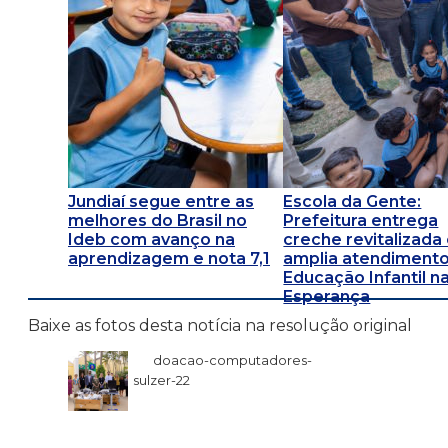
Jundiaí segue entre as
Escola da Gente:
melhores do Brasil no
Prefeitura entrega
Ideb com avanço na
creche revitalizada
aprendizagem e nota 7,1
amplia atendimento
Educação Infantil na
Esperança
Baixe as fotos desta notícia na resolução original
doacao-computadores-
sulzer-22