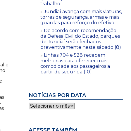
trabalho
Jundiaí avança com mais viaturas,
torres de segurança, armas e mais
guardas para reforço do efetivo
De acordo com recomendação
da Defesa Civil do Estado, parques
de Jundiaí serão fechados
preventivamente neste sábado (8)
Linhas 704 e 528 recebem
melhorias para oferecer mais
al e
comodidade aos passageiros a
omo
partir de segunda (10)
io
NOTÍCIAS POR DATA
as
s
Notícias
as
por
data
ACESSE TAMBÉM
a