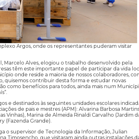
plexo Argos, onde os representantes puderam visitar
l, Marcelo Alves, elogiou o trabalho desenvolvido pela
esas têm este importante papel de participar da vida loc
icípio onde reside a maioria de nossos colaboradores, c
so, quisemos contribuir desta forma e estudar novas
rão como benefícios para todos, ainda mais num Municíp
s”.
 e destinados às seguintes unidades escolares indicad
iações de pais e mestres (APM): Alvarina Barbosa Martin
das Vinhas), Marina de Almeida Rinaldi Carvalho (Jardim d
ury (Fazenda Grande).
o supervisor de Tecnologia da Informação, Julian
na Timosencho, que visitaram ainda outras instalações d