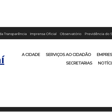
 da Transparência
Imprensa Oficial
Observatório
Previdência do 
A CIDADE
SERVIÇOS AO CIDADÃO
EMPRE
í
SECRETARIAS
NOTÍC