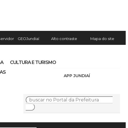
Servidor
GEOJundiaí
Alto contraste
Mapa do site
SA
CULTURA E TURISMO
IAS
APP JUNDIAÍ