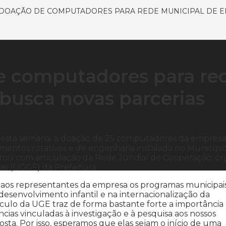
DOAÇÃO DE COMPUTADORES PARA REDE MUNICIPAL DE E
e computadores para re
 busca novas parcerias
nesta semana, a doação de 25 computadores da empresa
amentos rotativos e de engenharia instalada no Município
ontou com articulação da Rede Jundiaí de Cooperação, ó
s (UGGF) da Prefeitura.
u aos representantes da empresa os programas municipai
desenvolvimento infantil e na internacionalização da
ículo da UGE traz de forma bastante forte a importância
ncias vinculadas à investigação e à pesquisa aos nossos
sta. Por isso, esperamos que elas sejam o início de uma