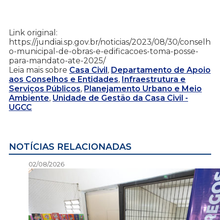
Link original:
https://jundiai.sp.gov.br/noticias/2023/08/30/conselh
o-municipal-de-obras-e-edificacoes-toma-posse-
para-mandato-ate-2025/
Leia mais sobre
Casa Civil
,
Departamento de Apoio
aos Conselhos e Entidades
,
Infraestrutura e
Serviços Públicos
,
Planejamento Urbano e Meio
Ambiente
,
Unidade de Gestão da Casa Civil -
UGCC
NOTÍCIAS RELACIONADAS
02/08/2026