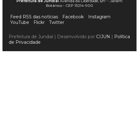
Prefeitura de Jundiaí
Avenida da Liberdade, s/nº - Jardim
Botânico - CEP 13214-900
Feed RSS das notícias
Facebook
Instagram
YouTube
Flickr
Twitter
Prefeitura de Jundiaí | Desenvolvido por
CIJUN
|
Política
de Privacidade