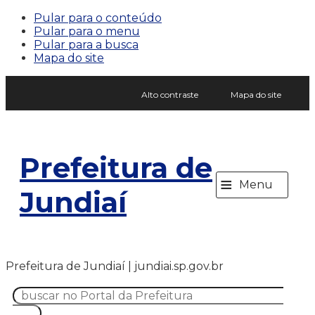
Pular para o conteúdo
Pular para o menu
Pular para a busca
Mapa do site
Alto contraste
Mapa do site
Prefeitura de
≡
Menu
Jundiaí
Prefeitura de Jundiaí | jundiai.sp.gov.br