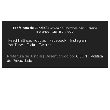
Prefeitura de Jundiaí
Avenida da Liberdade, s/nº - Jardim
Botânico - CEP 13214-900
Feed RSS das notícias
Facebook
Instagram
YouTube
Flickr
Twitter
Prefeitura de Jundiaí | Desenvolvido por
CIJUN
|
Política
de Privacidade