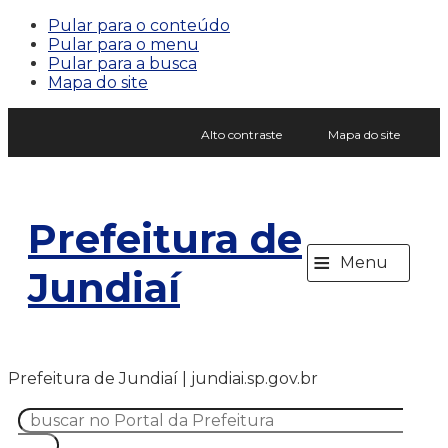
Pular para o conteúdo
Pular para o menu
Pular para a busca
Mapa do site
Alto contraste
Mapa do site
Prefeitura de
≡
Menu
Jundiaí
Prefeitura de Jundiaí | jundiai.sp.gov.br