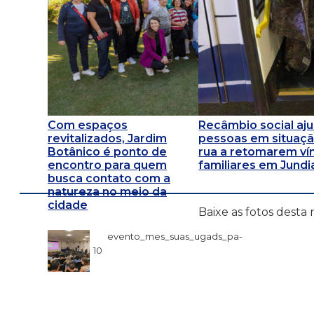
Com espaços
Recâmbio social aj
revitalizados, Jardim
pessoas em situaç
Botânico é ponto de
rua a retomarem ví
encontro para quem
familiares em Jundi
busca contato com a
natureza no meio da
cidade
Baixe as fotos desta 
evento_mes_suas_ugads_pa-
10