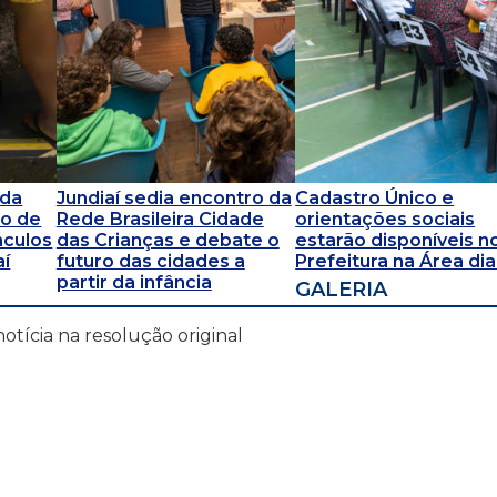
uda
Jundiaí sedia encontro da
Cadastro Único e
ão de
Rede Brasileira Cidade
orientações sociais
nculos
das Crianças e debate o
estarão disponíveis n
aí
futuro das cidades a
Prefeitura na Área dia
partir da infância
GALERIA
notícia na resolução original