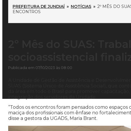
PREFEITURA DE JUNDIAÍ
»
NOTÍCIAS
»
2º MÊS DO SU
ENCONTROS
2º Mês do SUAS: Traba
socioassistencial fina
Publicada em 07/10/2023 às 08:00
A Unidade de Gestão de Assistência e Desenvolvimento
SUAS (Sistema Único de Assistência Social), que con
da área em todo o Brasil para promover capacitação, f
integração dos servidores da Unidade.
“Todos os encontros foram pensados como espaços de
maciça dos profissionais com ênfase no fortalecimento
disse a gestora da UGADS, Maria Brant.