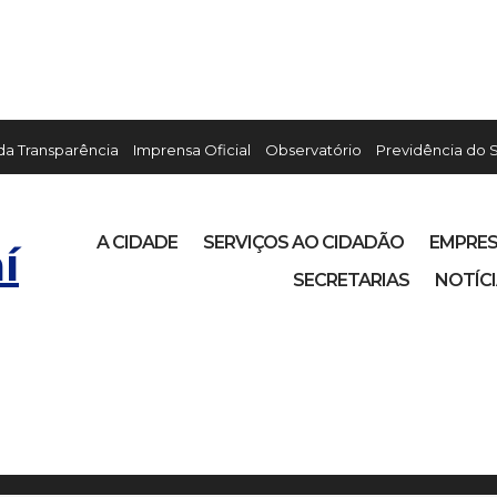
 da Transparência
Imprensa Oficial
Observatório
Previdência do 
A CIDADE
SERVIÇOS AO CIDADÃO
EMPRE
í
SECRETARIAS
NOTÍC