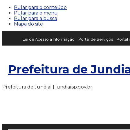
Pular para o conteúdo
Pular para o menu
Pular para a busca
Mapa do site
Lei de Acesso à Informação
Portal de Serviços
Portal
Prefeitura de Jundia
Prefeitura de Jundiaí | jundiai.sp.gov.br