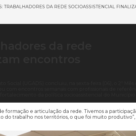
AS: TRABALHADORES DA REDE SOCIOASSISTENCIAL FINALI
lhadores da rede
lizam encontros
 Social (UGADS) concluiu, na sexta-feira (06), o 2º Mês
tou com encontros semanais com profissionais de referên
ortalecimento da política socioassistencial do Município
 formação e articulação da rede. Tivemos a participaç
 do trabalho nos territórios, o que foi muito produtivo”,