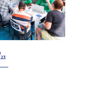
o
 23