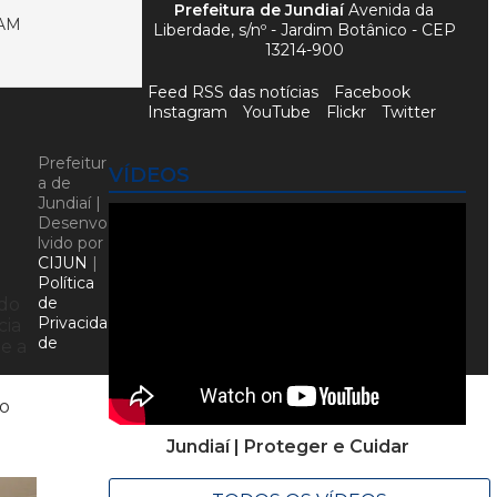
Prefeitura de Jundiaí
Avenida da
ZAM
Liberdade, s/nº - Jardim Botânico - CEP
13214-900
Feed RSS das notícias
Facebook
Instagram
YouTube
Flickr
Twitter
Prefeitur
VÍDEOS
a de
Jundiaí |
Desenvo
lvido por
CIJUN
|
Política
de
 do
Privacida
cia
de
 e a
ão
Jundiaí | Proteger e Cuidar