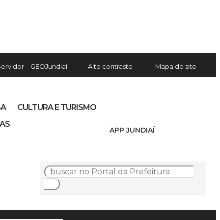
Servidor
GEOJundiaí
Alto contraste
Mapa do site
SA
CULTURA E TURISMO
IAS
APP JUNDIAÍ