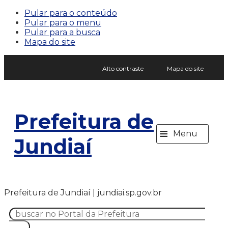
Pular para o conteúdo
Pular para o menu
Pular para a busca
Mapa do site
Alto contraste
Mapa do site
Prefeitura de
≡
Menu
Jundiaí
Prefeitura de Jundiaí | jundiai.sp.gov.br