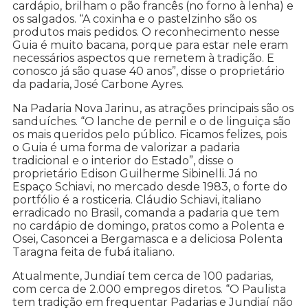
cardápio, brilham o pão francês (no forno à lenha) e
os salgados. “A coxinha e o pastelzinho são os
produtos mais pedidos. O reconhecimento nesse
Guia é muito bacana, porque para estar nele eram
necessários aspectos que remetem à tradição. E
conosco já são quase 40 anos”, disse o proprietário
da padaria, José Carbone Ayres.
Na Padaria Nova Jarinu, as atrações principais são os
sanduíches. “O lanche de pernil e o de linguiça são
os mais queridos pelo público. Ficamos felizes, pois
o Guia é uma forma de valorizar a padaria
tradicional e o interior do Estado”, disse o
proprietário Edison Guilherme Sibinelli. Já no
Espaço Schiavi, no mercado desde 1983, o forte do
portfólio é a rosticeria. Cláudio Schiavi, italiano
erradicado no Brasil, comanda a padaria que tem
no cardápio de domingo, pratos como a Polenta e
Osei, Casoncei a Bergamasca e a deliciosa Polenta
Taragna feita de fubá italiano.
Atualmente, Jundiaí tem cerca de 100 padarias,
com cerca de 2.000 empregos diretos. “O Paulista
tem tradição em frequentar Padarias e Jundiaí não