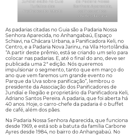
Jundiaí estão no Guia
da Padaria Nossa
Turístico das
Senhora Aparecida,
melhores do Estado
com os carros-
chefes da casa
As padarias citadas no Guia são a Padaria Nossa
Senhora Aparecida, no Anhangabaú, Espaço
Schiavi, na Chácara Urbana, a Panificadora Keli, no
Centro, e a Padaria Nova Jarinu, na Vila Hortolândia.
“A partir deste prêmio, está se criando um selo para
colocar nas padarias. E, até o final do ano, deve ser
publicada uma 2ª edição. Nós queremos
impulsionar o segmento, tanto que em março do
ano que vem faremos um grande evento no
Parque da Uva sobre panificação”, lembrou o
presidente da Associação dos Panificadores de
Jundiaí e Região e proprietário da Panificadora Keli,
Adriano Santos Pereira. A padaria, que foi aberta há
40 anos. Hoje, o carro-chefe da padaria é o buffet
de café, além dos pães.
Na Padaria Nossa Senhora Aparecida, que funciona
desde 1969, e está sob a batuta da família Carbone
Ayres desde 1984, no bairro do Anhangabaú. No