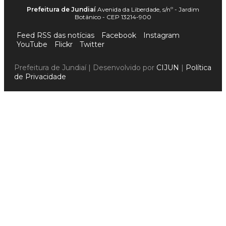
Prefeitura de Jundiaí
Avenida da Liberdade, s/nº - Jardim
Botânico - CEP 13214-900
Feed RSS das notícias
Facebook
Instagram
YouTube
Flickr
Twitter
Prefeitura de Jundiaí | Desenvolvido por
CIJUN
|
Política
de Privacidade