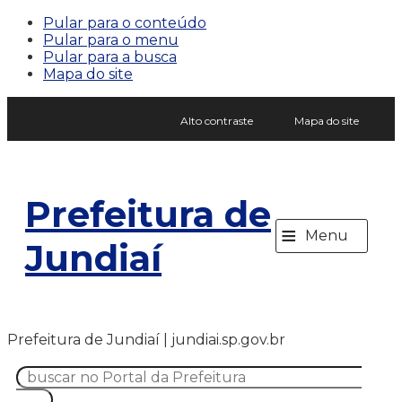
Pular para o conteúdo
Pular para o menu
Pular para a busca
Mapa do site
Alto contraste
Mapa do site
Prefeitura de
≡
Menu
Jundiaí
Prefeitura de Jundiaí | jundiai.sp.gov.br