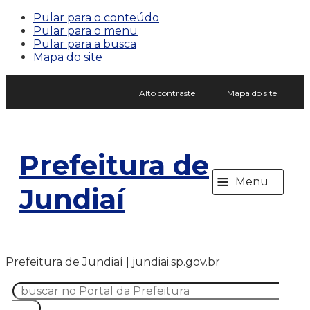
Pular para o conteúdo
Pular para o menu
Pular para a busca
Mapa do site
Alto contraste
Mapa do site
Prefeitura de
≡
Menu
Jundiaí
Prefeitura de Jundiaí | jundiai.sp.gov.br