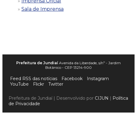
Imprensa Oficial
Sala de Imprensa
Prefeitura de Jundiaí
Avenida da Liberdade, s/nº - Jardim
Botânico - CEP 13214-900
Feed RSS das notícias
Facebook
Instagram
YouTube
Flickr
Twitter
Prefeitura de Jundiaí | Desenvolvido por
CIJUN
|
Política
de Privacidade