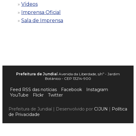
Vídeos
Imprensa Oficial
Sala de Imprensa
Prefeitura de Jundiaí
Avenida da Liberdade, s/nº - Jardim
Botânico - CEP 13214-900
Feed RSS das notícias
Facebook
Instagram
YouTube
Flickr
Twitter
Prefeitura de Jundiaí | Desenvolvido por
CIJUN
|
Política
de Privacidade