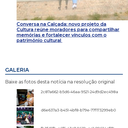
Conversa na Calçada: novo projeto da
Cultura reúne moradores para compartilhar
memórias e fortalecer vínculos com o
patrimônio cultural
GALERIA
Baixe as fotos desta notícia na resolução original
2c87a662-b5d6-46aa-9521-24d9d2ec498a
d6e637a3-b451-4bf8-b79e-77f173299eb0