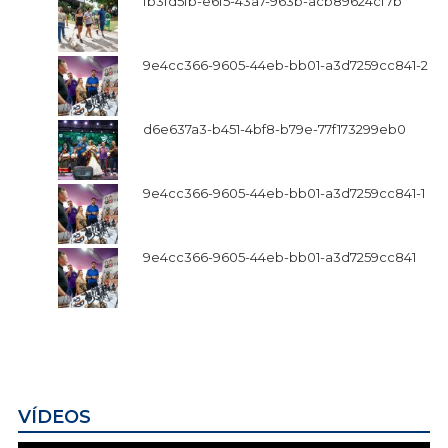
fb3fd5fb-e6f5-43a7-963b-acb89624cf7b
9e4cc366-9605-44eb-bb01-a3d7259cc841-2
d6e637a3-b451-4bf8-b79e-77f173299eb0
9e4cc366-9605-44eb-bb01-a3d7259cc841-1
9e4cc366-9605-44eb-bb01-a3d7259cc841
VÍDEOS