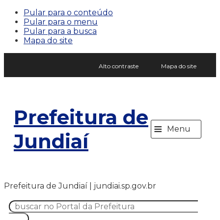
Pular para o conteúdo
Pular para o menu
Pular para a busca
Mapa do site
Alto contraste
Mapa do site
Prefeitura de
≡
Menu
Jundiaí
Prefeitura de Jundiaí | jundiai.sp.gov.br