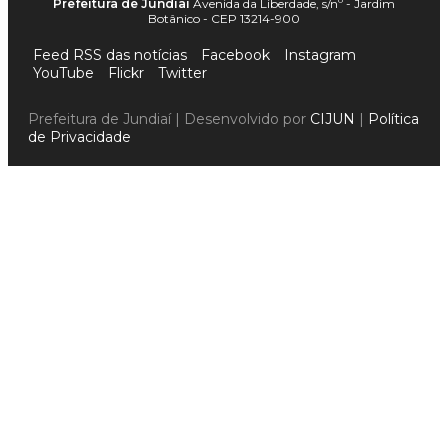
Prefeitura de Jundiaí
Avenida da Liberdade, s/nº - Jardim
Botânico - CEP 13214-900
Feed RSS das notícias
Facebook
Instagram
YouTube
Flickr
Twitter
Prefeitura de Jundiaí | Desenvolvido por
CIJUN
|
Política
de Privacidade