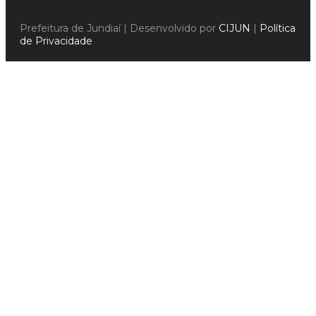
Prefeitura de Jundiaí | Desenvolvido por
CIJUN
|
Política
de Privacidade