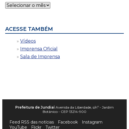
Notícias
por
data
ACESSE TAMBÉM
Vídeos
Imprensa Oficial
Sala de Imprensa
Prefeitura de Jundiaí
Avenida da Liberdade, s/nº - Jardim
Botânico - CEP 13214-900
Feed RSS das notícias
Facebook
Instagram
YouTube
Flickr
Twitter