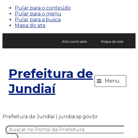
Pular para o conteúdo
Pular para o menu
Pular para a busca
Mapa do site
Alto contraste
Mapa do site
Prefeitura de
≡
Menu
Jundiaí
Prefeitura de Jundiaí | jundiai.sp.gov.br