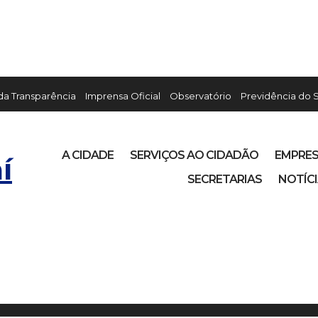
 da Transparência
Imprensa Oficial
Observatório
Previdência do 
A CIDADE
SERVIÇOS AO CIDADÃO
EMPRE
í
SECRETARIAS
NOTÍC