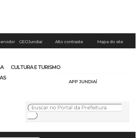
Servidor
GEOJundiaí
Alto contraste
Mapa do site
SA
CULTURA E TURISMO
IAS
APP JUNDIAÍ