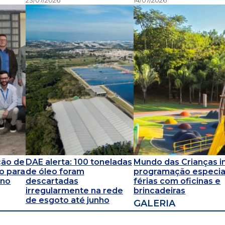
ção de
DAE alerta: 100 toneladas
Mundo das Crianças in
o para
de óleo foram
programação especia
 no
descartadas
férias com oficinas e
irregularmente na rede
brincadeiras
de esgoto até junho
GALERIA