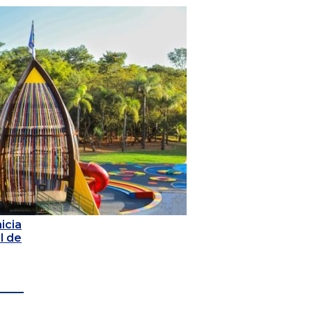
icia
l de