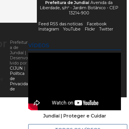
Prefeitura de Jundiaí
Avenida da
Liberdade, s/nº - Jardim Botânico - CEP
13214-900
Feed RSS das notícias
Facebook
Instagram
YouTube
Flickr
Twitter
or
Prefeitur
VÍDEOS
a de
Jundiaí |
Desenvo
lvido por
CIJUN
|
Política
de
 e
Privacida
de
Jundiaí | Proteger e Cuidar