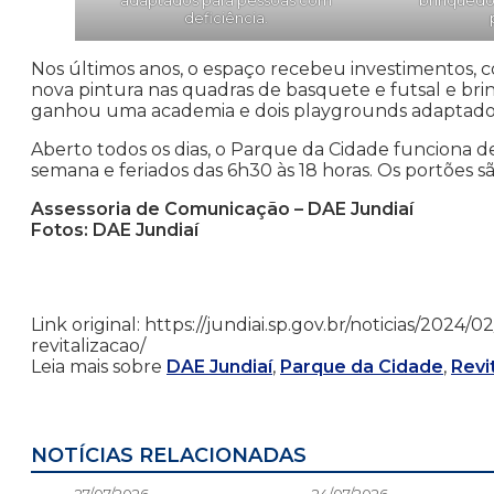
deficiência.
Nos últimos anos, o espaço recebeu investimentos, c
nova pintura nas quadras de basquete e futsal e br
ganhou uma academia e dois playgrounds adaptados 
Aberto todos os dias, o Parque da Cidade funciona de 
semana e feriados das 6h30 às 18 horas. Os portões 
Assessoria de Comunicação – DAE Jundiaí
Fotos: DAE Jundiaí
Link original: https://jundiai.sp.gov.br/noticias/202
revitalizacao/
Leia mais sobre
DAE Jundiaí
,
Parque da Cidade
,
Revi
NOTÍCIAS RELACIONADAS
27/07/2026
24/07/2026