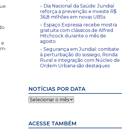
Dia Nacional da Saúde: Jundiaí
que
reforça a prevenção e investe R$
36,8 milhões em novas UBSs
Espaço Expressa recebe mostra
do
gratuita com clássicos de Alfred
Hitchcock durante o mês de
agosto
 e
em-
Segurança em Jundiaí: combate
à perturbação do sossego, Ronda
Rural e integração com Núcleo de
Ordem Urbana são destaques
NOTÍCIAS POR DATA
Notícias
por
data
ACESSE TAMBÉM