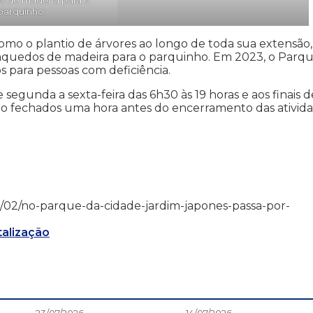
parquinho.
omo o plantio de árvores ao longo de toda sua extensão,
inquedos de madeira para o parquinho. Em 2023, o Parq
para pessoas com deficiência.
segunda a sexta-feira das 6h30 às 19 horas e aos finais d
são fechados uma hora antes do encerramento das ativida
4/02/02/no-parque-da-cidade-jardim-japones-passa-por-
talização
23/07/2026
14/07/2026