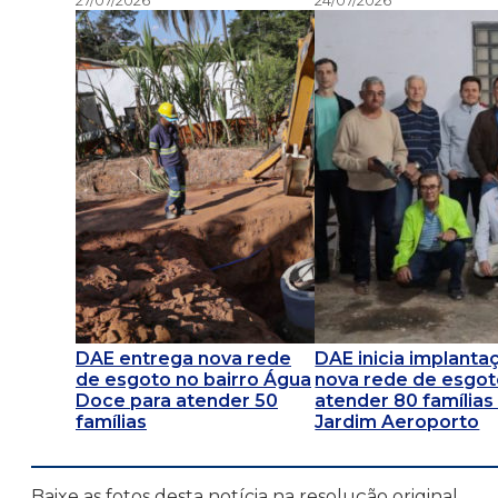
DAE entrega nova rede
DAE inicia implanta
de esgoto no bairro Água
nova rede de esgot
Doce para atender 50
atender 80 famílias
famílias
Jardim Aeroporto
Baixe as fotos desta notícia na resolução original