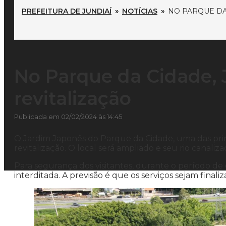
PREFEITURA DE JUNDIAÍ
»
NOTÍCIAS
»
NO PARQUE DA
No Parque da Cidade, 
revitalização
Publicada em 02/02/2024 às 14:45
O Jardim Japonês do Parque da Cidade, uma das princ
revitalização. O local será ampliado e seu rio canaliz
Para segurança dos visitantes, durante o período de
interditada. A previsão é que os serviços sejam finaliza