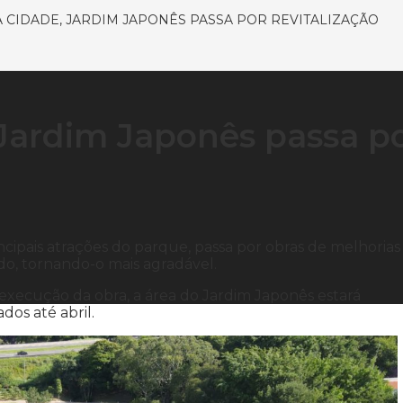
 CIDADE, JARDIM JAPONÊS PASSA POR REVITALIZAÇÃO
Jardim Japonês passa p
ipais atrações do parque, passa por obras de melhorias
ado, tornando-o mais agradável.
 execução da obra, a área do Jardim Japonês estará
dos até abril.