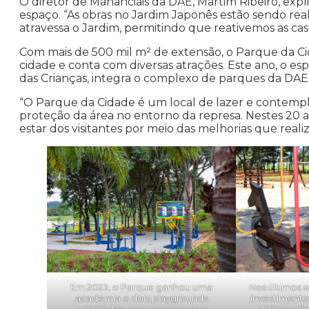
O diretor de Mananciais da DAE, Martim Ribeiro, exp
espaço. “As obras no Jardim Japonês estão sendo real
atravessa o Jardim, permitindo que reativemos as casc
Com mais de 500 mil m² de extensão, o Parque da Cid
cidade e conta com diversas atrações. Este ano, o 
das Crianças, integra o complexo de parques da DAE
“O Parque da Cidade é um local de lazer e contempl
proteção da área no entorno da represa. Nestes 20 
estar dos visitantes por meio das melhorias que reali
Nos últimos 
Em 2023, o Parque ganhou uma
investimento
academia e dois playgrounds
brinquedo
adaptados para pessoas com