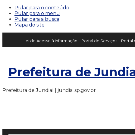
Pular para o conteúdo
Pular para o menu
Pular para a busca
Mapa do site
Lei de Acesso à Informação
Portal de Serviços
Portal
Prefeitura de Jundia
Prefeitura de Jundiaí | jundiai.sp.gov.br