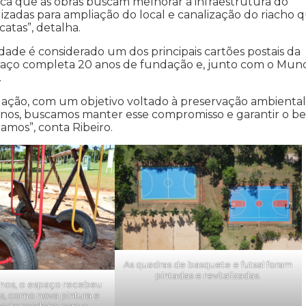
lica que as obras buscam melhorar a infraestrutura do
izadas para ampliação do local e canalização do riacho 
atas”, detalha.
ade é considerado um dos principais cartões postais da
espaço completa 20 anos de fundação e, junto com o Mun
.
ação, com um objetivo voltado à preservação ambiental
anos, buscamos manter esse compromisso e garantir o b
zamos”, conta Ribeiro.
As quadras de basquete e futsal foram
pintadas e revitalizadas.
anos, o espaço recebeu
s, como nova pintura e
s de madeira para o