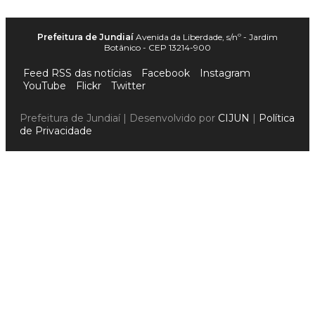
Prefeitura de Jundiaí
Avenida da Liberdade, s/nº - Jardim
Botânico - CEP 13214-900
Feed RSS das notícias
Facebook
Instagram
YouTube
Flickr
Twitter
Prefeitura de Jundiaí | Desenvolvido por
CIJUN
|
Política
de Privacidade