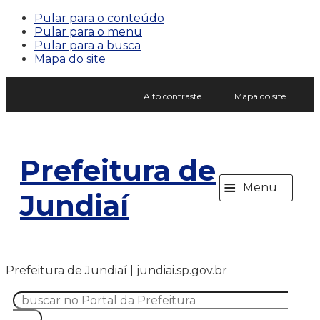
Pular para o conteúdo
Pular para o menu
Pular para a busca
Mapa do site
Alto contraste
Mapa do site
Prefeitura de
≡
Menu
Jundiaí
Prefeitura de Jundiaí | jundiai.sp.gov.br