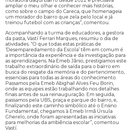
moradora daqui bairro desde 2022 e precisava
ampliar o meu olhar e conhecer mais histórias,
como sobre o campo do Careca, que homenageia
um morador do bairro que zela pelo local e já
treinou futebol com as crianças”, comentou.
Acompanhando a turma de educadores, a gestora
da pasta, Vastí Ferrari Marques, resumiu o dia de
atividades. “O que todas estas práticas de
‘Desemparedamento da Escola’ têm em comum é
a importância da experiência e da investigação para
as aprendizagens. Na Emeb Jânio, prestigiamos este
trabalho extraordinário de saída para o bairro em
busca do resgate da memória e do pertencimento,
essenciais para todas as áreas do conhecimento.
Passamos pela Emeb Abighail Alves Feu Borin,
onde as equipes estão trabalhando nos detalhes
finais antes de sua reinauguração. Em seguida,
passamos pela UBS, praça e parque do bairro, e,
finalizando este caminho simbólico até o Ensino
Fundamental, chegamos à Emeb Irmã Úrsula
Gherelo, onde foram apresentadas as iniciativas
para melhorias da ambiência escolar”, comentou
Vastí.