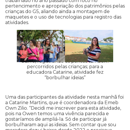
trabalhado no ano passado com foco no
pertencimento e apropriação dos patrimônios pelas
crianças do G5, aliando ainda a montagem de
maquetes e o uso de tecnologias para registro das
atividades.
Na Emeb Jânio, educadores saíram pelo
bairro, registrando os pontos também
percorridos pelas crianças; para a
educadora Catarine, atividade fez
“borbulhar ideias”
Uma das participantes da atividade nesta manhã foi
a Catarine Martins, que é coordenadora da Emeb
Own Zilio. “Decidi me inscrever para esta atividade,
pois na Owen temos uma vivência parecida e
gostaríamos de ampliá-la. Só de participar já
borbulharam aqui as ideias. Sem contar que sou