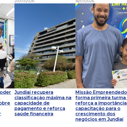
20/07/2026
16/07/2026
Poder
Jundiaí recupera
Missão Empreendedo
a
classificação máxima na
forma primeira turma
obre
capacidade de
reforça a importância
pagamento e reforça
capacitação para o
r
saúde financeira
crescimento dos
negócios em Jundiaí