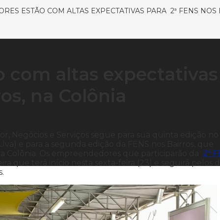
ES ESTÃO COM ALTAS EXPECTATIVAS PARA 2ª FENS NOS 
 com altas expectativas
os, na Colônia
r, Negócios e Serviços segue para sua quinta edição no
a) e para a segunda edição da FENS nos Bairros, que
na Colônia. Os empreendedores que participarão da
2ª 
a que terá início nesta sexta-feira (23) e seguirá pelos d
s.