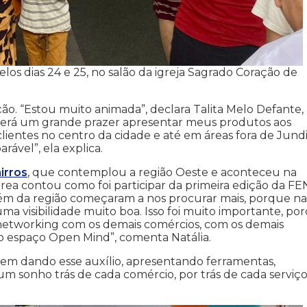
 pelos dias 24 e 25, no salão da igreja Sagrado Coração de
o. “Estou muito animada”, declara Talita Melo Defante,
erá um grande prazer apresentar meus produtos aos
ientes no centro da cidade e até em áreas fora de Jundi
ável”, ela explica.
irros
, que contemplou a região Oeste e aconteceu na
rrea contou como foi participar da primeira edição da FE
mbém da região começaram a nos procurar mais, porque na
ma visibilidade muito boa. Isso foi muito importante, po
etworking com os demais comércios, com os demais
o espaço Open Mind”, comenta Natália.
em dando esse auxílio, apresentando ferramentas,
m sonho trás de cada comércio, por trás de cada serviço