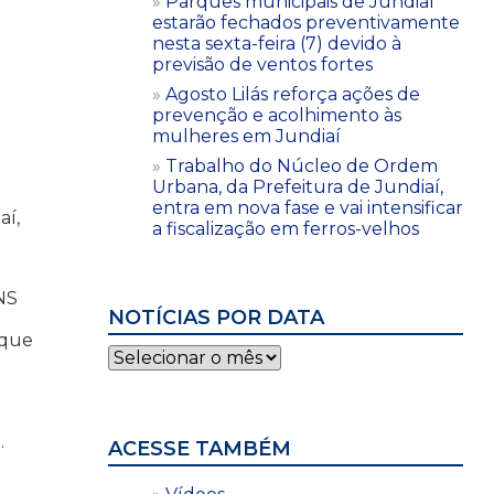
Parques municipais de Jundiaí
estarão fechados preventivamente
nesta sexta-feira (7) devido à
previsão de ventos fortes
Agosto Lilás reforça ações de
prevenção e acolhimento às
mulheres em Jundiaí
Trabalho do Núcleo de Ordem
Urbana, da Prefeitura de Jundiaí,
entra em nova fase e vai intensificar
aí,
a fiscalização em ferros-velhos
NS
NOTÍCIAS POR DATA
rque
Notícias
por
data
.
ACESSE TAMBÉM