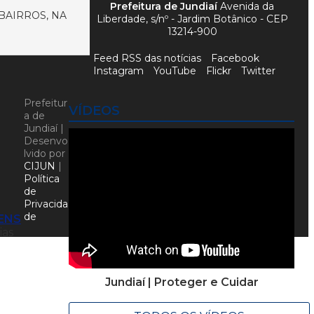
Prefeitura de Jundiaí
Avenida da
BAIRROS, NA
Liberdade, s/nº - Jardim Botânico - CEP
13214-900
Feed RSS das notícias
Facebook
Instagram
YouTube
Flickr
Twitter
Prefeitur
VÍDEOS
a de
Jundiaí |
Desenvo
lvido por
CIJUN
|
Política
de
Privacida
de
FENS
ias
Jundiaí | Proteger e Cuidar