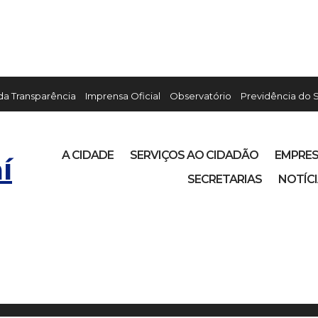
 da Transparência
Imprensa Oficial
Observatório
Previdência do 
A CIDADE
SERVIÇOS AO CIDADÃO
EMPRE
í
SECRETARIAS
NOTÍC