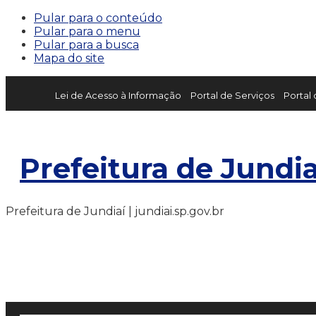
Pular para o conteúdo
Pular para o menu
Pular para a busca
Mapa do site
Lei de Acesso à Informação
Portal de Serviços
Portal
Prefeitura de Jundia
Prefeitura de Jundiaí | jundiai.sp.gov.br