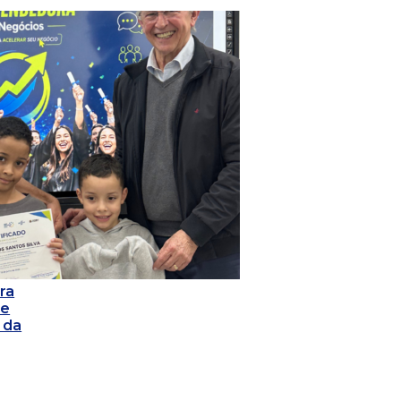
ra
 e
 da