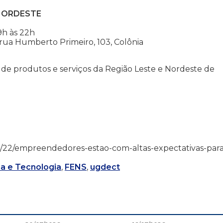
 NORDESTE
9h às 22h
 rua Humberto Primeiro, 103, Colônia
e produtos e serviços da Região Leste e Nordeste de
24/02/22/empreendedores-estao-com-altas-expectativas-par
a e Tecnologia
,
FENS
,
ugdect