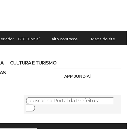
Servidor
GEOJundiaí
Alto contraste
Mapa do site
SA
CULTURA E TURISMO
IAS
APP JUNDIAÍ