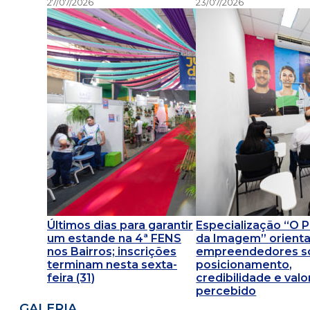
27/07/2026
23/07/2026
Últimos dias para garantir
Especialização “O 
um estande na 4ª FENS
da Imagem” orient
nos Bairros; inscrições
empreendedores s
terminam nesta sexta-
posicionamento,
feira (31)
credibilidade e valo
percebido
GALERIA