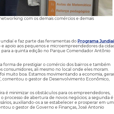
e networking com os demais comércios e demais
 Jundiaí e faz parte das ferramentas do
Programa Jundiaí
e apoio aos pequenos e microempreendedores da cida
a para a quinta edição no Parque Comendador Antônio
ma forma de prestigiar o comércio dos bairros e também
aos consumidores, ali mesmo no local onde eles moram.
e foi muito boa. Estamos movimentando a economia, ger
”, comentou o gestor de Desenvolvimento Econômico,
eira é minimizar os obstáculos para os empreendedores,
r o processo de abertura de novos negócios; a segunda é
ários, auxiliando-os a se estabelecer e prosperar em um
tou o gestor de Governo e Finanças, José Antonio