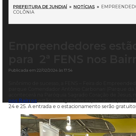
PREFEITURA DE JUNDIAÍ
»
NOTÍCIAS
»
EMPREENDEDOR
COLÔNIA
Empreendedores estão
para 2ª FENS nos Bairr
Publicada em 22/02/2024 às 17:54
Sinônimo de sucesso, a FENS – Feira do Empreendedo
parque Comendador Antônio Carbonari (Parque da Uv
acontecerá na Paróquia Sagrado Coração de Jesus, 
nos Bairros
estão com grandes expectativas para a feir
24 e 25. A entrada e o estacionamento serão gratuito